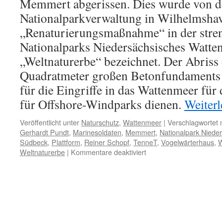
Memmert abgerissen. Dies wurde von d
Nationalparkverwaltung in Wilhelmshav
„Renaturierungsmaßnahme“ in der stre
Nationalparks Niedersächsisches Watte
„Weltnaturerbe“ bezeichnet. Der Abriss d
Quadratmeter großen Betonfundaments 
für die Eingriffe in das Wattenmeer fü
für Offshore-Windparks dienen.
Weiter
Veröffentlicht unter
Naturschutz
,
Wattenmeer
|
Verschlagwortet 
Gerhardt Pundt
,
Marinesoldaten
,
Memmert
,
Nationalpark Niede
Südbeck
,
Plattform
,
Reiner Schopf
,
TenneT
,
Vogelwärterhaus
,
W
für
Weltnaturerbe
|
Kommentare deaktiviert
Vogelinsel
Memmert:
Beitrag
zur
Historie,
–
und: