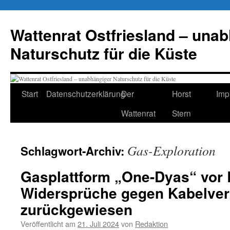
Zum
Inhalt
Wattenrat Ostfriesland – una
springen
Naturschutz für die Küste
Start
Datenschutzerklärung
Der
Horst
Imp
Wattenrat
Stern
Gas-Exploration
Schlagwort-Archiv:
Gasplattform „One-Dyas“ vor
Widersprüche gegen Kabelve
zurückgewiesen
Veröffentlicht am
21. Juli 2024
von
Redaktion