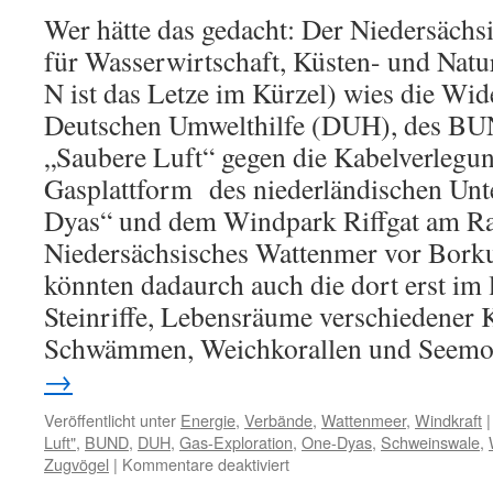
Wer hätte das gedacht: Der Niedersächs
für Wasserwirtschaft, Küsten- und Na
N ist das Letze im Kürzel) wies die Wi
Deutschen Umwelthilfe (DUH), des BU
„Saubere Luft“ gegen die Kabelverlegu
Gasplattform des niederländischen Un
Dyas“ und dem Windpark Riffgat am Ra
Niedersächsisches Wattenmer vor Bork
könnten dadaurch auch die dort erst im 
Steinriffe, Lebensräume verschiedener 
Schwämmen, Weichkorallen und Seemo
→
Veröffentlicht unter
Energie
,
Verbände
,
Wattenmeer
,
Windkraft
|
Luft"
,
BUND
,
DUH
,
Gas-Exploration
,
One-Dyas
,
Schweinswale
,
für
Zugvögel
|
Kommentare deaktiviert
Gasplattform