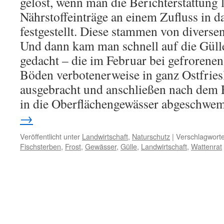
gelöst, wenn man die Berichterstattung 
Nährstoffeinträge an einem Zufluss in 
festgestellt. Diese stammen von diversen
Und dann kam man schnell auf die Gülle
gedacht – die im Februar bei gefrorenen
Böden verbotenerweise in ganz Ostfrie
ausgebracht und anschließen nach dem R
in die Oberflächengewässer abgeschwe
→
Veröffentlicht unter
Landwirtschaft
,
Naturschutz
|
Verschlagworte
Fischsterben
,
Frost
,
Gewässer
,
Gülle
,
Landwirtschaft
,
Wattenrat