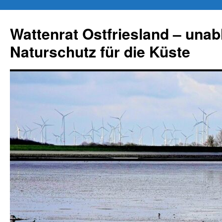
Zum
Inhalt
Wattenrat Ostfriesland – una
springen
Naturschutz für die Küste