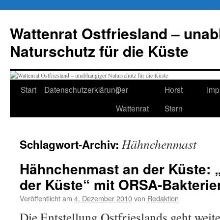
Zum
Inhalt
Wattenrat Ostfriesland – una
springen
Naturschutz für die Küste
Start
Datenschutzerklärung
Der
Horst
Imp
Wattenrat
Stern
Hähnchenmast
Schlagwort-Archiv:
Hähnchenmast an der Küste: 
der Küste“ mit ORSA-Bakterie
Veröffentlicht am
4. Dezember 2010
von
Redaktion
Die Entstellung Ostfrieslands geht weit