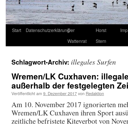
Start
Datenschutzerklärung
Der
Horst
Imp
Wattenrat
Stern
illegales Surfen
Schlagwort-Archiv:
Wremen/LK Cuxhaven: illegale
außerhalb der festgelegten Ze
Veröffentlicht am
9. Dezember 2017
von
Redaktion
Am 10. November 2017 ignorierten mehr
Wremen/LK Cuxhaven ihren Sport ausüb
zeitliche befristete Kiteverbot von Nov