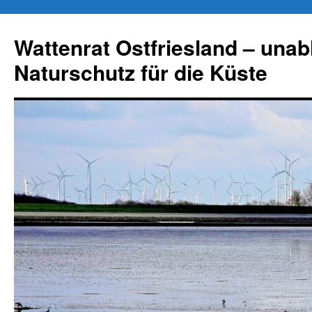
Zum
Inhalt
Wattenrat Ostfriesland – una
springen
Naturschutz für die Küste