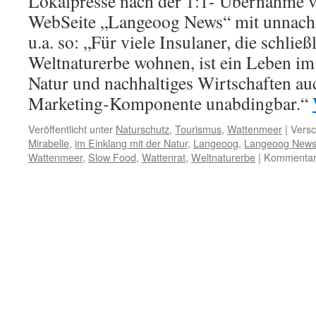
Lokalpresse nach der 1:1- Übernahme 
WebSeite „Langeoog News“ mit unnacha
u.a. so: „Für viele Insulaner, die schließ
Weltnaturerbe wohnen, ist ein Leben im
Natur und nachhaltiges Wirtschaften au
Marketing-Komponente unabdingbar.“
Veröffentlicht unter
Naturschutz
,
Tourismus
,
Wattenmeer
|
Versc
Mirabelle
,
im Einklang mit der Natur
,
Langeoog
,
Langeoog New
Wattenmeer
,
Slow Food
,
Wattenrat
,
Weltnaturerbe
|
Kommentare