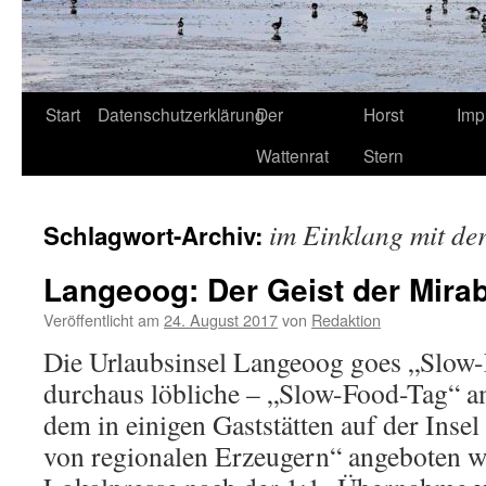
Start
Datenschutzerklärung
Der
Horst
Imp
Wattenrat
Stern
im Einklang mit de
Schlagwort-Archiv:
Langeoog: Der Geist der Mira
Veröffentlicht am
24. August 2017
von
Redaktion
Die Urlaubsinsel Langeoog goes „Slow-
durchaus löbliche – „Slow-Food-Tag“ a
dem in einigen Gaststätten auf der Insel
von regionalen Erzeugern“ angeboten w