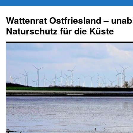
Zum
Inhalt
Wattenrat Ostfriesland – una
springen
Naturschutz für die Küste