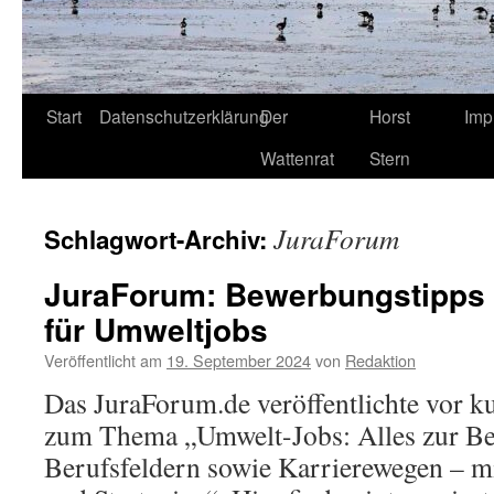
Start
Datenschutzerklärung
Der
Horst
Imp
Wattenrat
Stern
JuraForum
Schlagwort-Archiv:
JuraForum: Bewerbungstipps 
für Umweltjobs
Veröffentlicht am
19. September 2024
von
Redaktion
Das JuraForum.de veröffentlichte vor k
zum Thema „Umwelt-Jobs: Alles zur Be
Berufsfeldern sowie Karrierewegen – m