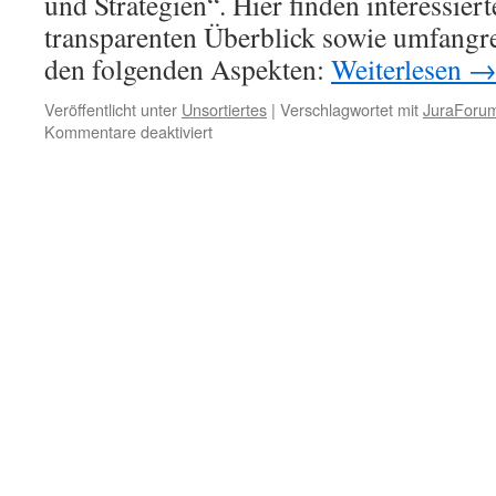
und Strategien“. Hier finden interessier
transparenten Überblick sowie umfangr
den folgenden Aspekten:
Weiterlesen
Veröffentlicht unter
Unsortiertes
|
Verschlagwortet mit
JuraForu
für
Kommentare deaktiviert
JuraForum:
Bewerbungstipps
und
Strategien
für
Umweltjobs