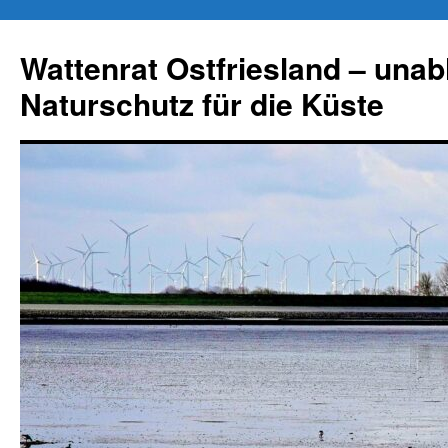
Zum
Inhalt
Wattenrat Ostfriesland – una
springen
Naturschutz für die Küste