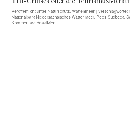
TUI-Cruises oder die TourismusMark
Veröffentlicht unter
Naturschutz
,
Wattenmeer
|
Verschlagwortet 
Nationalpark Niedersächsisches Wattenmeer
,
Peter Südbeck
,
S
für
Kommentare deaktiviert
Salzwiesen
im
Nationalpark:
alles
Kosmetik?