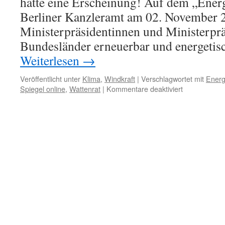
hatte eine Erscheinung! Auf dem „Energ
Berliner Kanzleramt am 02. November 2
Ministerpräsidentinnen und Ministerprä
Bundesländer erneuerbar und energetisc
Weiterlesen
→
Veröffentlicht unter
Klima
,
Windkraft
|
Verschlagwortet mit
Ener
für
Spiegel online
,
Wattenrat
|
Kommentare deaktiviert
Energiewend
spiritistische
Sitzung
im
Kanzleramt