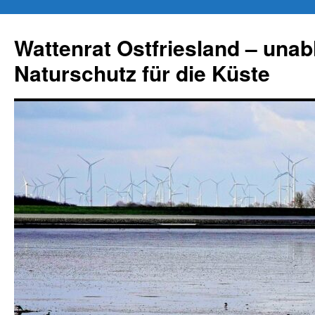
Zum
Inhalt
Wattenrat Ostfriesland – una
springen
Naturschutz für die Küste