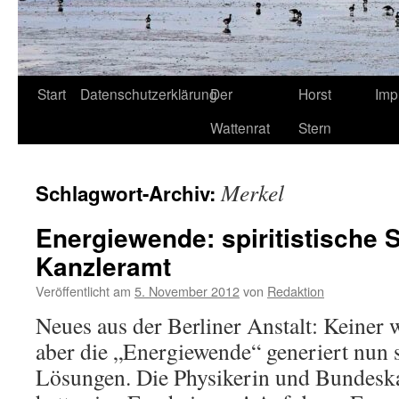
Start
Datenschutzerklärung
Der
Horst
Imp
Wattenrat
Stern
Merkel
Schlagwort-Archiv:
Energiewende: spiritistische 
Kanzleramt
Veröffentlicht am
5. November 2012
von
Redaktion
Neues aus der Berliner Anstalt: Keiner w
aber die „Energiewende“ generiert nun s
Lösungen. Die Physikerin und Bundeska