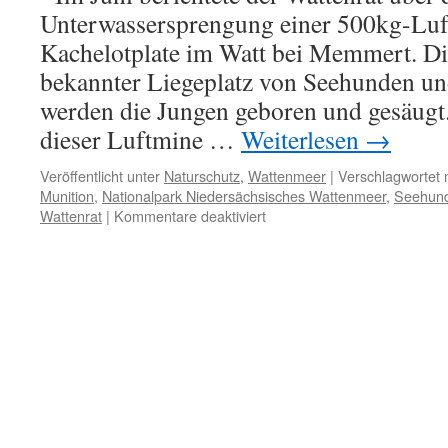
Unterwassersprengung einer 500kg-Luf
Kachelotplate im Watt bei Memmert. Die
bekannter Liegeplatz von Seehunden un
werden die Jungen geboren und gesäugt
dieser Luftmine …
Weiterlesen
→
Veröffentlicht unter
Naturschutz
,
Wattenmeer
|
Verschlagwortet 
Munition
,
Nationalpark Niedersächsisches Wattenmeer
,
Seehun
für
Wattenrat
|
Kommentare deaktiviert
Munitionsaltlasten:
Zündstoff
im
Nationalpark
Wattenmeer