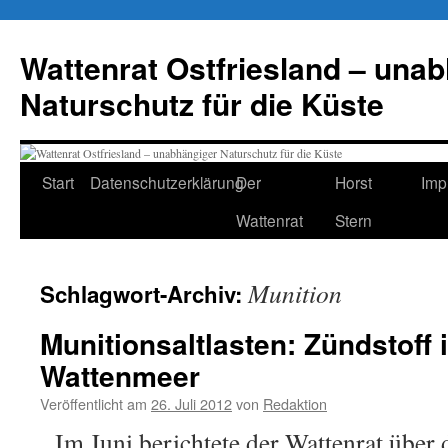
Zum
Inhalt
Wattenrat Ostfriesland – una
springen
Naturschutz für die Küste
Start
Datenschutzerklärung
Der
Horst
Imp
Wattenrat
Stern
Munition
Schlagwort-Archiv:
Munitionsaltlasten: Zündstoff 
Wattenmeer
Veröffentlicht am
26. Juli 2012
von
Redaktion
Im Juni berichtete der Wattenrat über 