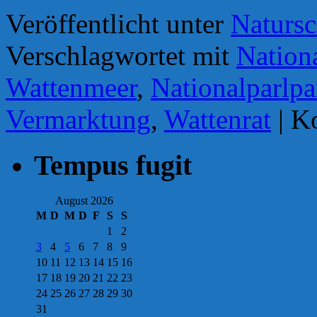
Veröffentlicht unter
Natursc
Verschlagwortet mit
Nation
Wattenmeer
,
Nationalparlpa
Vermarktung
,
Wattenrat
|
Ko
Tempus fugit
August 2026
M
D
M
D
F
S
S
1
2
3
4
5
6
7
8
9
10
11
12
13
14
15
16
17
18
19
20
21
22
23
24
25
26
27
28
29
30
31