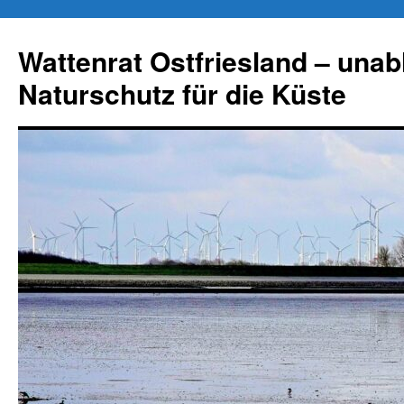
Zum
Inhalt
Wattenrat Ostfriesland – una
springen
Naturschutz für die Küste