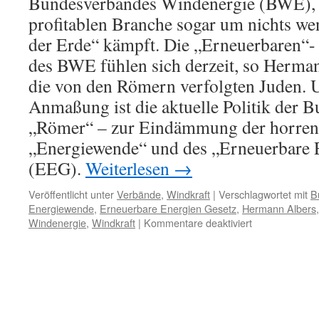
Bundesverbandes Windenergie (BWE), d
profitablen Branche sogar um nichts wen
der Erde“ kämpft. Die „Erneuerbaren“- 
des BWE fühlen sich derzeit, so Herman
die von den Römern verfolgten Juden. U
Anmaßung ist die aktuelle Politik der 
„Römer“ – zur Eindämmung der horren
„Energiewende“ und des „Erneuerbare 
(EEG).
Weiterlesen
→
Veröffentlicht unter
Verbände
,
Windkraft
|
Verschlagwortet mit
B
Energiewende
,
Erneuerbare Energien Gesetz
,
Hermann Albers
für
Windenergie
,
Windkraft
|
Kommentare deaktiviert
Bundesverban
Windenergie:
Blasphemie
im
Dienste
des