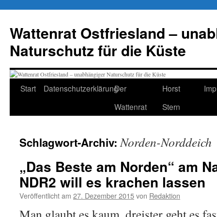
Zum
Inhalt
Wattenrat Ostfriesland – una
springen
Naturschutz für die Küste
Start
Datenschutzerklärung
Der
Horst
Imp
Wattenrat
Stern
Norden-Norddeich
Schlagwort-Archiv:
„Das Beste am Norden“ am Na
NDR2 will es krachen lassen
Veröffentlicht am
27. Dezember 2015
von
Redaktion
Man glaubt es kaum, dreister geht es fas