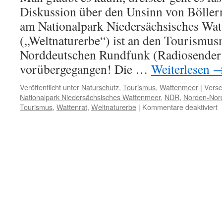
Diskussion über den Unsinn von Böller
am Nationalpark Niedersächsisches Wa
(„Weltnaturerbe“) ist an den Tourism
Norddeutschen Rundfunk (Radiosender
vorübergegangen! Die …
Weiterlesen
Veröffentlicht unter
Naturschutz
,
Tourismus
,
Wattenmeer
|
Versc
Nationalpark Niedersächsisches Wattenmeer
,
NDR
,
Norden-Nor
f
Tourismus
,
Wattenrat
,
Weltnaturerbe
|
Kommentare deaktiviert
„
B
a
N
a
N
N
wi
e
k
l