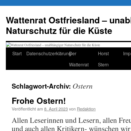
Zum
Inhalt
Wattenrat Ostfriesland – una
springen
Naturschutz für die Küste
Start
Datenschutzerklärung
Der
Horst
Imp
Wattenrat
Stern
Ostern
Schlagwort-Archiv:
Frohe Ostern!
Veröffentlicht am
8. April 2023
von
Redaktion
Allen Leserinnen und Lesern, allen Fr
und auch allen Kritikern- wünschen wir