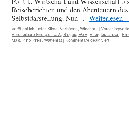
Politik, Wirtschaft und Wissenschaft bi
Reiseberichten und den Abenteuern des 
Selbstdarstellung. Nun …
Weiterlesen
Veröffentlicht unter
Klima
,
Verbände
,
Windkraft
|
Verschlagworte
Erneuerbare Energien e.V.
,
Biogas
,
EGE
,
Energiepflanzen
,
Ern
für
Mais
,
Pino-Preis
,
Wattenrat
|
Kommentare deaktiviert
„Energiepf
alles
gelogen,
Pino-
Preis
an
Agentur
für
Erneuerba
Energien
e.V.