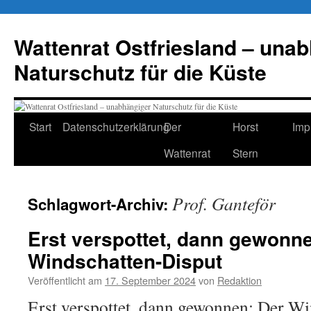
Zum
Inhalt
Wattenrat Ostfriesland – una
springen
Naturschutz für die Küste
Start
Datenschutzerklärung
Der
Horst
Imp
Wattenrat
Stern
Prof. Ganteför
Schlagwort-Archiv:
Erst verspottet, dann gewonn
Windschatten-Disput
Veröffentlicht am
17. September 2024
von
Redaktion
Erst verspottet, dann gewonnen: Der W