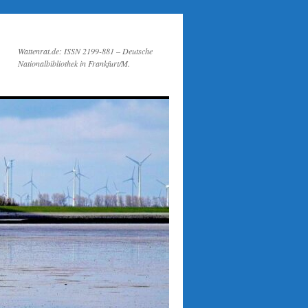
Wattenrat.de: ISSN 2199-881 – Deutsche
Nationalbibliothek in Frankfurt/M.