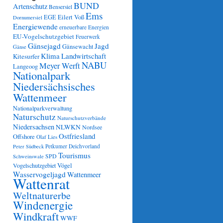
BUND
Artenschutz
Bensersiel
Ems
Eilert Voß
EGE
Dornumersiel
Energiewende
erneuerbare Energien
EU-Vogelschutzgebiet
Feuerwerk
Gänsejagd
Jagd
Gänsewacht
Gänse
Klima
Landwirtschaft
Kitesurfer
NABU
Meyer Werft
Langeoog
Nationalpark
Niedersächsisches
Wattenmeer
Nationalparkverwaltung
Naturschutz
Naturschutzverbände
Niedersachsen
NLWKN
Nordsee
Ostfriesland
Offshore
Olaf Lies
Petkumer Deichvorland
Peter Südbeck
Tourismus
SPD
Schweinswale
Vögel
Vogelschutzgebiet
Wasservogeljagd
Wattenmeer
Wattenrat
Weltnaturerbe
Windenergie
Windkraft
WWF