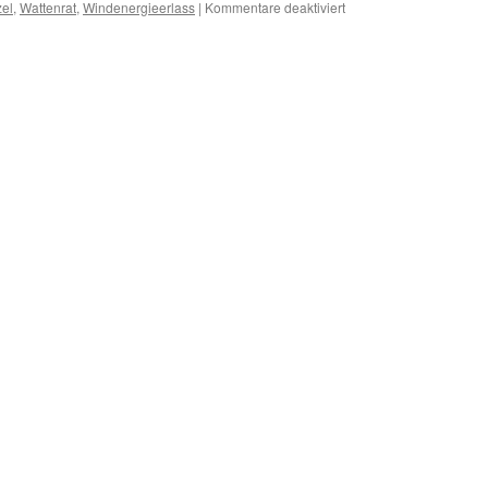
für
el
,
Wattenrat
,
Windenergieerlass
|
Kommentare deaktiviert
Windenergieerlass
Niedersachsen:
kommunale
Spitzenverbände:
„rechtlich
fragwürdig“