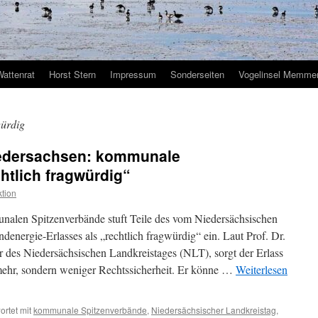
Wattenrat
Horst Stern
Impressum
Sonderseiten
Vogelinsel Memmer
würdig
iedersachsen: kommunale
htlich fragwürdig“
tion
nalen Spitzenverbände stuft Teile des vom Niedersächsischen
energie-Erlasses als „rechtlich fragwürdig“ ein. Laut Prof. Dr.
 des Niedersächsischen Landkreistages (NLT), sorgt der Erlass
ehr, sondern weniger Rechtssicherheit. Er könne …
Weiterlesen
rtet mit
kommunale Spitzenverbände
,
Niedersächsischer Landkreistag
,