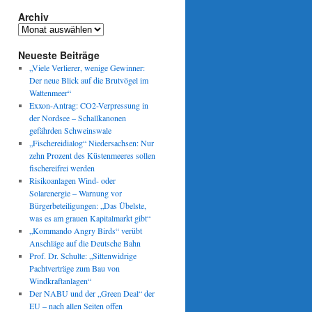
Archiv
Archiv
Neueste Beiträge
„Viele Verlierer, wenige Gewinner:
Der neue Blick auf die Brutvögel im
Wattenmeer“
Exxon-Antrag: CO2-Verpressung in
der Nordsee – Schallkanonen
gefährden Schweinswale
„Fischereidialog“ Niedersachsen: Nur
zehn Prozent des Küstenmeeres sollen
fischereifrei werden
Risikoanlagen Wind- oder
Solarenergie – Warnung vor
Bürgerbeteiligungen: „Das Übelste,
was es am grauen Kapitalmarkt gibt“
„Kommando Angry Birds“ verübt
Anschläge auf die Deutsche Bahn
Prof. Dr. Schulte: „Sittenwidrige
Pachtverträge zum Bau von
Windkraftanlagen“
Der NABU und der „Green Deal“ der
EU – nach allen Seiten offen