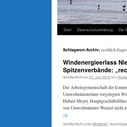
Start
Datenschutzerklärung
Der 
rechlich frag
Schlagwort-Archiv:
Windenergieerlass N
Spitzenverbände: „rec
Veröffentlicht am
27. Juni 2015
von
Redak
Die Arbeitsgemeinschaft der kommu
Umweltministerium vorgelegten Wind
Hubert Meyer, Hauptgeschäftsführer
von Umweltminister Wenzel nicht m
→
Veröffentlicht unter
Windkraft
|
Verschlagwo