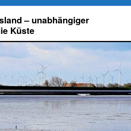
esland – unabhängiger
die Küste