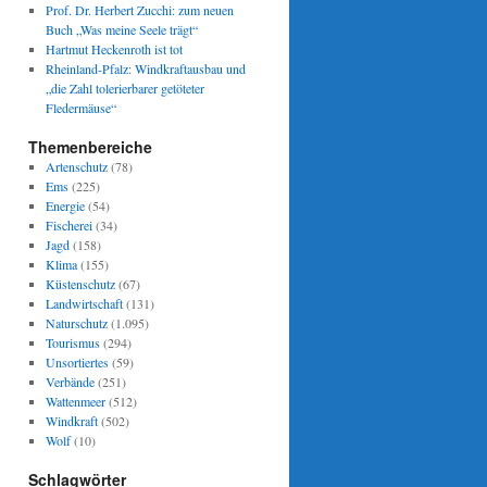
Prof. Dr. Herbert Zucchi: zum neuen
Buch „Was meine Seele trägt“
Hartmut Heckenroth ist tot
Rheinland-Pfalz: Windkraftausbau und
„die Zahl tolerierbarer getöteter
Fledermäuse“
Themenbereiche
Artenschutz
(78)
Ems
(225)
Energie
(54)
Fischerei
(34)
Jagd
(158)
Klima
(155)
Küstenschutz
(67)
Landwirtschaft
(131)
Naturschutz
(1.095)
Tourismus
(294)
Unsortiertes
(59)
Verbände
(251)
Wattenmeer
(512)
Windkraft
(502)
Wolf
(10)
Schlagwörter