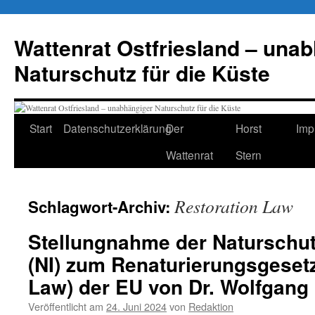
Zum
Inhalt
Wattenrat Ostfriesland – una
springen
Naturschutz für die Küste
Start
Datenschutzerklärung
Der
Horst
Imp
Wattenrat
Stern
Restoration Law
Schlagwort-Archiv:
Stellungnahme der Naturschutzi
(NI) zum Renaturierungsgesetz
Law) der EU von Dr. Wolfgang 
Veröffentlicht am
24. Juni 2024
von
Redaktion