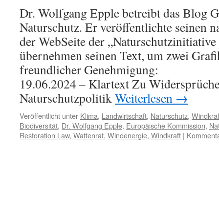
Dr. Wolfgang Epple betreibt das Blog G
Naturschutz. Er veröffentlichte seinen 
der WebSeite der „Naturschutzinitiative
übernehmen seinen Text, um zwei Grafik
freundlicher Genehmigung:
19.06.2024 – Klartext Zu Widersprüche
Naturschutzpolitik
Weiterlesen
→
Veröffentlicht unter
Klima
,
Landwirtschaft
,
Naturschutz
,
Windkraf
Biodiversität
,
Dr. Wolfgang Epple
,
Europäische Kommission
,
Na
Restoration Law
,
Wattenrat
,
Windenergie
,
Windkraft
|
Kommentar