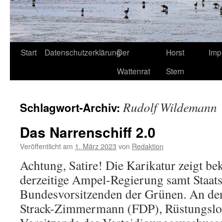
Start
Datenschutzerklärung
Der
Horst
Imp
Wattenrat
Stern
Rudolf Wildemann
Schlagwort-Archiv:
Das Narrenschiff 2.0
Veröffentlicht am
1. März 2023
von
Redaktion
Achtung, Satire! Die Karikatur zeigt be
derzeitige Ampel-Regierung samt Staat
Bundesvorsitzenden der Grünen. An de
Strack-Zimmermann (FDP), Rüstungslo