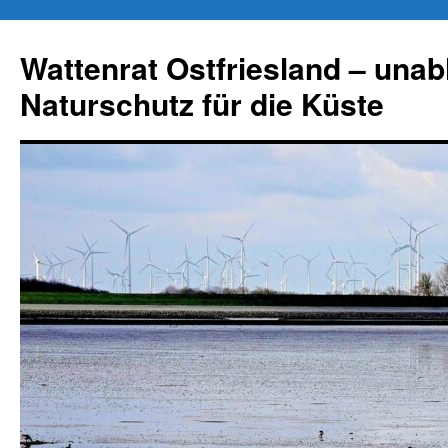
Zum
Inhalt
Wattenrat Ostfriesland – una
springen
Naturschutz für die Küste