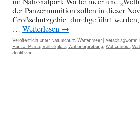
im Nationalpark Wattenmeer und „Weltn
der Panzermunition sollen in dieser N
Großschutzgebiet durchgeführt werden,
…
Weiterlesen
→
Veröffentlicht unter
Naturschutz
,
Wattenmeer
|
Verschlagwortet 
Panzer Puma
,
Schießplatz
,
Waffenerprobung
,
Wattenmeer
,
Wat
für
deaktiviert
Militärische
Waffenerprobung
im
schleswig-
holsteinischen
Wattenmeer