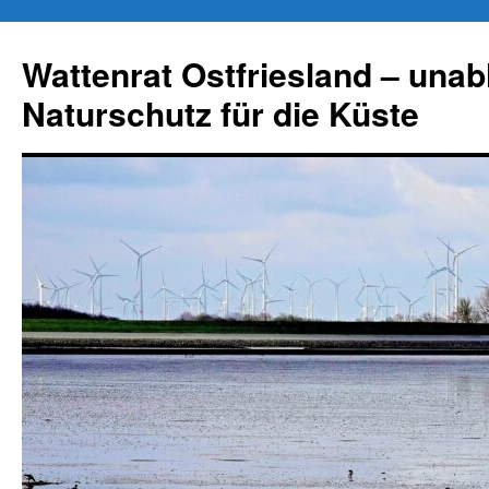
Zum
Inhalt
Wattenrat Ostfriesland – una
springen
Naturschutz für die Küste