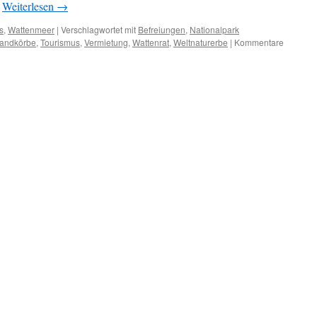
…
Weiterlesen
→
s
,
Wattenmeer
|
Verschlagwortet mit
Befreiungen
,
Nationalpark
randkörbe
,
Tourismus
,
Vermietung
,
Wattenrat
,
Weltnaturerbe
|
Kommentare