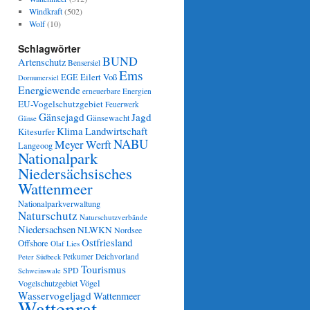
Windkraft
(502)
Wolf
(10)
Schlagwörter
BUND
Artenschutz
Bensersiel
Ems
Eilert Voß
EGE
Dornumersiel
Energiewende
erneuerbare Energien
EU-Vogelschutzgebiet
Feuerwerk
Gänsejagd
Jagd
Gänsewacht
Gänse
Klima
Landwirtschaft
Kitesurfer
NABU
Meyer Werft
Langeoog
Nationalpark
Niedersächsisches
Wattenmeer
Nationalparkverwaltung
Naturschutz
Naturschutzverbände
Niedersachsen
NLWKN
Nordsee
Ostfriesland
Offshore
Olaf Lies
Petkumer Deichvorland
Peter Südbeck
Tourismus
SPD
Schweinswale
Vögel
Vogelschutzgebiet
Wasservogeljagd
Wattenmeer
Wattenrat