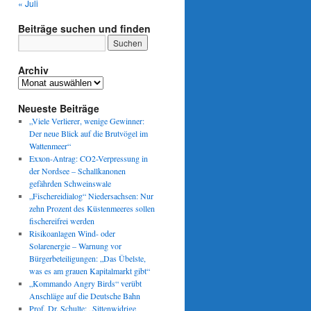
« Juli
Beiträge suchen und finden
Archiv
Archiv
Neueste Beiträge
„Viele Verlierer, wenige Gewinner:
Der neue Blick auf die Brutvögel im
Wattenmeer“
Exxon-Antrag: CO2-Verpressung in
der Nordsee – Schallkanonen
gefährden Schweinswale
„Fischereidialog“ Niedersachsen: Nur
zehn Prozent des Küstenmeeres sollen
fischereifrei werden
Risikoanlagen Wind- oder
Solarenergie – Warnung vor
Bürgerbeteiligungen: „Das Übelste,
was es am grauen Kapitalmarkt gibt“
„Kommando Angry Birds“ verübt
Anschläge auf die Deutsche Bahn
Prof. Dr. Schulte: „Sittenwidrige