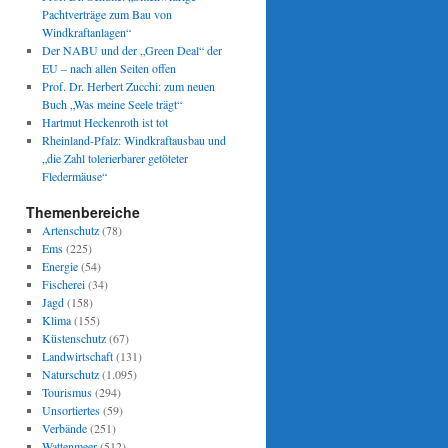
Pachtverträge zum Bau von
Windkraftanlagen“
Der NABU und der „Green Deal“ der
EU – nach allen Seiten offen
Prof. Dr. Herbert Zucchi: zum neuen
Buch „Was meine Seele trägt“
Hartmut Heckenroth ist tot
Rheinland-Pfalz: Windkraftausbau und
„die Zahl tolerierbarer getöteter
Fledermäuse“
Themenbereiche
Artenschutz
(78)
Ems
(225)
Energie
(54)
Fischerei
(34)
Jagd
(158)
Klima
(155)
Küstenschutz
(67)
Landwirtschaft
(131)
Naturschutz
(1.095)
Tourismus
(294)
Unsortiertes
(59)
Verbände
(251)
Wattenmeer
(512)