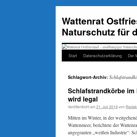
Zum
Inhalt
Wattenrat Ostfri
springen
Naturschutz für 
Start
Datenschutzerklärung
Der 
Schlafstrandk
Schlagwort-Archiv:
Schlafstrandkörbe im 
wird legal
Veröffentlicht am
21. Juli 2019
von
Redak
Mitten im Winter, in der weitgehen
Wattenmeer, berichtete der Wattenra
angegrauten „weißen Industrie“: Sc