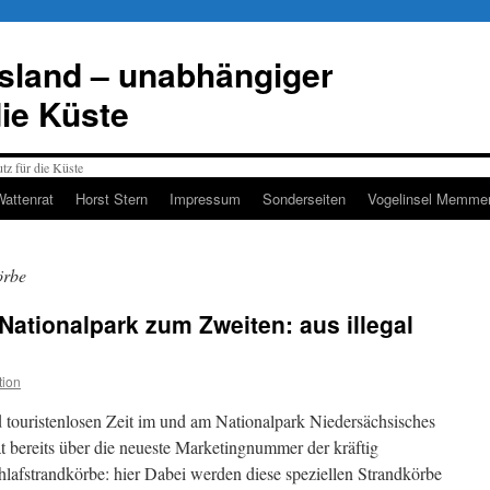
esland – unabhängiger
die Küste
Wattenrat
Horst Stern
Impressum
Sonderseiten
Vogelinsel Memmer
örbe
Nationalpark zum Zweiten: aus illegal
tion
d touristenlosen Zeit im und am Nationalpark Niedersächsisches
t bereits über die neueste Marketingnummer der kräftig
hlafstrandkörbe: hier Dabei werden diese speziellen Strandkörbe