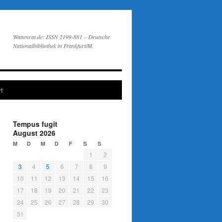
Wattenrat.de: ISSN 2199-881 – Deutsche
Nationalbibliothek in Frankfurt/M.
t
Tempus fugit
August 2026
M
D
M
D
F
S
S
1
2
3
4
5
6
7
8
9
10
11
12
13
14
15
16
17
18
19
20
21
22
23
24
25
26
27
28
29
30
31