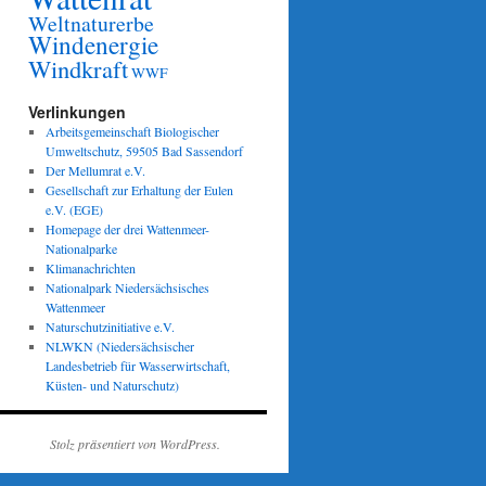
Weltnaturerbe
Windenergie
Windkraft
WWF
Verlinkungen
Arbeitsgemeinschaft Biologischer
Umweltschutz, 59505 Bad Sassendorf
Der Mellumrat e.V.
Gesellschaft zur Erhaltung der Eulen
e.V. (EGE)
Homepage der drei Wattenmeer-
Nationalparke
Klimanachrichten
Nationalpark Niedersächsisches
Wattenmeer
Naturschutzinitiative e.V.
NLWKN (Niedersächsischer
Landesbetrieb für Wasserwirtschaft,
Küsten- und Naturschutz)
Stolz präsentiert von WordPress.