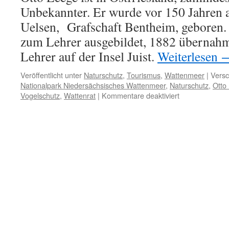
Unbekannter. Er wurde vor 150 Jahren 
Uelsen, Grafschaft Bentheim, geboren.
zum Lehrer ausgebildet, 1882 übernahm e
Lehrer auf der Insel Juist.
Weiterlesen
Veröffentlicht unter
Naturschutz
,
Tourismus
,
Wattenmeer
|
Versc
Nationalpark Niedersächsisches Wattenmeer
,
Naturschutz
,
Otto
für
Vogelschutz
,
Wattenrat
|
Kommentare deaktiviert
Otto
Leege,
eine
Würdigung
zum
150.
Geburtstag