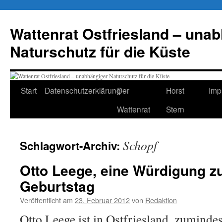
Zum
Inhalt
Wattenrat Ostfriesland – una
springen
Naturschutz für die Küste
Start
Datenschutzerklärung
Der
Horst
Imp
Wattenrat
Stern
Schopf
Schlagwort-Archiv:
Otto Leege, eine Würdigung z
Geburtstag
Veröffentlicht am
23. Februar 2012
von
Redaktion
Otto Leege ist in Ostfriesland, zuminde