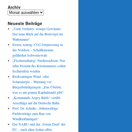
Archiv
Archiv
Neueste Beiträge
„Viele Verlierer, wenige Gewinner:
Der neue Blick auf die Brutvögel im
Wattenmeer“
r
Exxon-Antrag: CO2-Verpressung in
der Nordsee – Schallkanonen
gefährden Schweinswale
„Fischereidialog“ Niedersachsen: Nur
zehn Prozent des Küstenmeeres sollen
fischereifrei werden
Risikoanlagen Wind- oder
ten
Solarenergie – Warnung vor
Bürgerbeteiligungen: „Das Übelste,
was es am grauen Kapitalmarkt gibt“
„Kommando Angry Birds“ verübt
Anschläge auf die Deutsche Bahn
Prof. Dr. Schulte: „Sittenwidrige
Pachtverträge zum Bau von
Windkraftanlagen“
Der NABU und der „Green Deal“ der
EU – nach allen Seiten offen