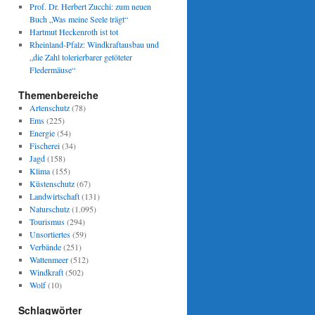
Prof. Dr. Herbert Zucchi: zum neuen
Buch „Was meine Seele trägt“
Hartmut Heckenroth ist tot
Rheinland-Pfalz: Windkraftausbau und
„die Zahl tolerierbarer getöteter
Fledermäuse“
Themenbereiche
Artenschutz
(78)
Ems
(225)
Energie
(54)
Fischerei
(34)
Jagd
(158)
Klima
(155)
Küstenschutz
(67)
Landwirtschaft
(131)
Naturschutz
(1.095)
Tourismus
(294)
Unsortiertes
(59)
Verbände
(251)
Wattenmeer
(512)
Windkraft
(502)
Wolf
(10)
Schlagwörter