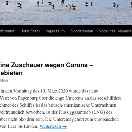
Wattenrat
Horst Stern
Impressum
Sonderseiten
Vogelinsel Memmer
keine Zuschauer wegen Corona –
gebieten
ktion
in den Vormittag des 19. März 2020 wurde das neue
Werft von Papenburg über die enge Unterems an das seeschifftiefe
hmer des Schiffes ist das britisch-amerikanische Unternehmen
tfreundlich beworben, ist der Flüssiggasantrieb (LNG) des
 aber nicht öko drin sein. Die Unterems gehört zum europäischen
von Leer bis Emden.
Weiterlesen
→