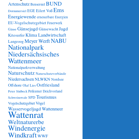
BUND
Artenschutz
Bensersiel
Ems
Eilert Voß
EGE
Dornumersiel
Energiewende
erneuerbare Energien
EU-Vogelschutzgebiet
Feuerwerk
Gänsejagd
Jagd
Gänsewacht
Gänse
Klima
Landwirtschaft
Kitesurfer
NABU
Meyer Werft
Langeoog
Nationalpark
Niedersächsisches
Wattenmeer
Nationalparkverwaltung
Naturschutz
Naturschutzverbände
Niedersachsen
NLWKN
Nordsee
Ostfriesland
Offshore
Olaf Lies
Petkumer Deichvorland
Peter Südbeck
Tourismus
SPD
Schweinswale
Vögel
Vogelschutzgebiet
Wasservogeljagd
Wattenmeer
Wattenrat
Weltnaturerbe
Windenergie
Windkraft
WWF