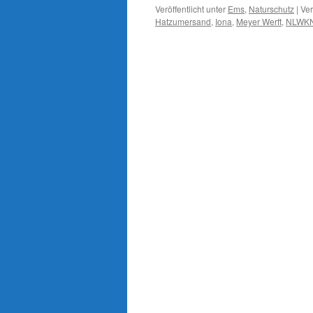
Veröffentlicht unter
Ems
,
Naturschutz
|
Ver
Hatzumersand
,
Iona
,
Meyer Werft
,
NLWK