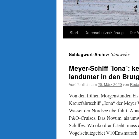
Start
Datenschutzerklärung
Der 
Stauwehr
Schlagwort-Archiv:
Meyer-Schiff ´Iona´: 
landunter in den Brut
Veröffentlicht am
20. März 2020
von
Reda
Von den frühen Morgenstunden bis 
Kreuzfahrtschiff „Iona“ der Meyer 
Wasser der Nordsee überführt. Abne
P&O-Cruises. Das Novum, als umwel
Schiffes. Wo öko drauf steht, muss
Vogelschutzgebiet V10Emsmarsch 