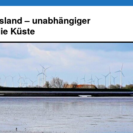
esland – unabhängiger
die Küste