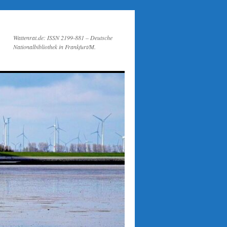
Wattenrat.de: ISSN 2199-881 – Deutsche
Nationalbibliothek in Frankfurt/M.