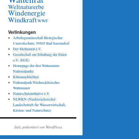
Weltnaturerbe
Windenergie
Windkraft
WWF
Verlinkungen
Arbeitsgemeinschaft Biologischer
Umweltschutz, 59505 Bad Sassendorf
Der Mellumrat e.V.
Gesellschaft zur Erhaltung der Eulen
e.V. (EGE)
Homepage der drei Wattenmeer-
Nationalparke
Klimanachrichten
Nationalpark Niedersächsisches
Wattenmeer
Naturschutzinitiative e.V.
NLWKN (Niedersächsischer
Landesbetrieb für Wasserwirtschaft,
Küsten- und Naturschutz)
Stolz präsentiert von WordPress.