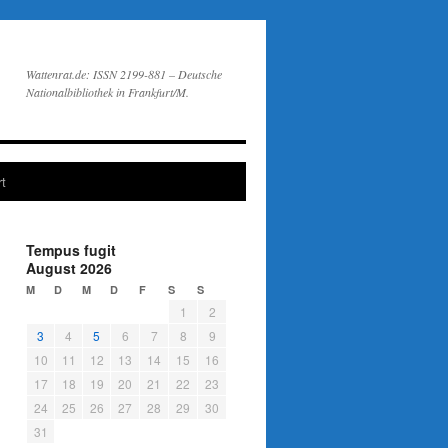
Wattenrat.de: ISSN 2199-881 – Deutsche
Nationalbibliothek in Frankfurt/M.
t
Tempus fugit
August 2026
M
D
M
D
F
S
S
1
2
3
4
5
6
7
8
9
10
11
12
13
14
15
16
17
18
19
20
21
22
23
24
25
26
27
28
29
30
31