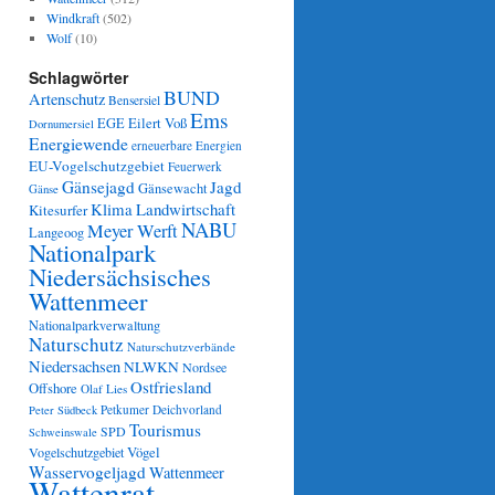
Windkraft
(502)
Wolf
(10)
Schlagwörter
BUND
Artenschutz
Bensersiel
Ems
Eilert Voß
EGE
Dornumersiel
Energiewende
erneuerbare Energien
EU-Vogelschutzgebiet
Feuerwerk
Gänsejagd
Jagd
Gänsewacht
Gänse
Klima
Landwirtschaft
Kitesurfer
NABU
Meyer Werft
Langeoog
Nationalpark
Niedersächsisches
Wattenmeer
Nationalparkverwaltung
Naturschutz
Naturschutzverbände
Niedersachsen
NLWKN
Nordsee
Ostfriesland
Offshore
Olaf Lies
Petkumer Deichvorland
Peter Südbeck
Tourismus
SPD
Schweinswale
Vögel
Vogelschutzgebiet
Wasservogeljagd
Wattenmeer
Wattenrat