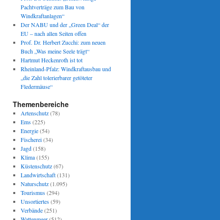
Pachtverträge zum Bau von
Windkraftanlagen“
Der NABU und der „Green Deal“ der
EU – nach allen Seiten offen
Prof. Dr. Herbert Zucchi: zum neuen
Buch „Was meine Seele trägt“
Hartmut Heckenroth ist tot
Rheinland-Pfalz: Windkraftausbau und
„die Zahl tolerierbarer getöteter
Fledermäuse“
Themenbereiche
Artenschutz
(78)
Ems
(225)
Energie
(54)
Fischerei
(34)
Jagd
(158)
Klima
(155)
Küstenschutz
(67)
Landwirtschaft
(131)
Naturschutz
(1.095)
Tourismus
(294)
Unsortiertes
(59)
Verbände
(251)
Wattenmeer
(512)