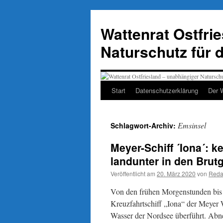
Zum
Inhalt
Wattenrat Ostfri
springen
Naturschutz für 
Start
Datenschutzerklärung
Der 
Emsinsel
Schlagwort-Archiv:
Meyer-Schiff ´Iona´: 
landunter in den Brut
Veröffentlicht am
20. März 2020
von
Reda
Von den frühen Morgenstunden bis 
Kreuzfahrtschiff „Iona“ der Meyer 
Wasser der Nordsee überführt. Abne