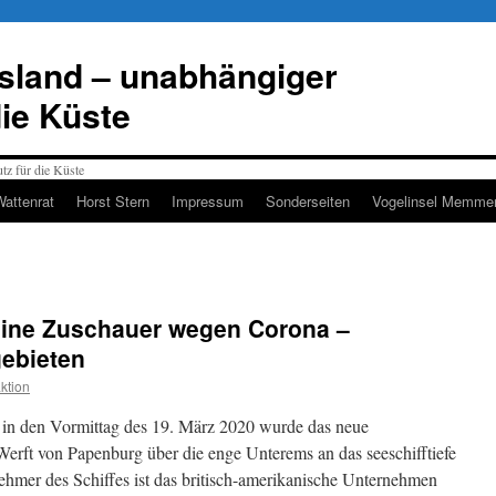
esland – unabhängiger
die Küste
Wattenrat
Horst Stern
Impressum
Sonderseiten
Vogelinsel Memmer
keine Zuschauer wegen Corona –
gebieten
ktion
in den Vormittag des 19. März 2020 wurde das neue
Werft von Papenburg über die enge Unterems an das seeschifftiefe
hmer des Schiffes ist das britisch-amerikanische Unternehmen