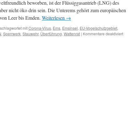
tfreundlich beworben, ist der Flüssiggasantrieb (LNG) des
 aber nicht öko drin sein. Die Unterems gehört zum europäischen
von Leer bis Emden.
Weiterlesen
→
schlagwortet mit
Corona-Virus
,
Ems
,
Emsinsel
,
EU-Vogelschutzgebiet
,
für
N
,
Sperrwerk
,
Stauwehr
,
Überführung
,
Wattenrat
|
Kommentare deaktiviert
Meyer-
Schiff
´Iona
´:
keine
Zuschaue
wegen
Corona
–
landunter
in
den
Brutgebie