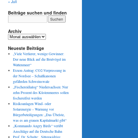
« Juli
Beiträge suchen und finden
Archiv
Archiv
Neueste Beiträge
„Viele Verlierer, wenige Gewinner:
Der neue Blick auf die Brutvögel im
Wattenmeer“
r
Exxon-Antrag: CO2-Verpressung in
der Nordsee – Schallkanonen
gefährden Schweinswale
„Fischereidialog“ Niedersachsen: Nur
zehn Prozent des Küstenmeeres sollen
fischereifrei werden
Risikoanlagen Wind- oder
ten
Solarenergie – Warnung vor
Bürgerbeteiligungen: „Das Übelste,
was es am grauen Kapitalmarkt gibt“
„Kommando Angry Birds“ verübt
Anschläge auf die Deutsche Bahn
Prof. Dr. Schulte: „Sittenwidrige