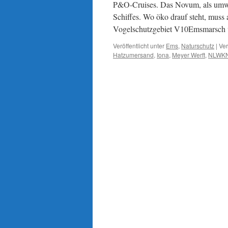
P&O-Cruises. Das Novum, als umwel
Schiffes. Wo öko drauf steht, muss
Vogelschutzgebiet V10Emsmarsch 
Veröffentlicht unter
Ems
,
Naturschutz
|
Ver
Hatzumersand
,
Iona
,
Meyer Werft
,
NLWK