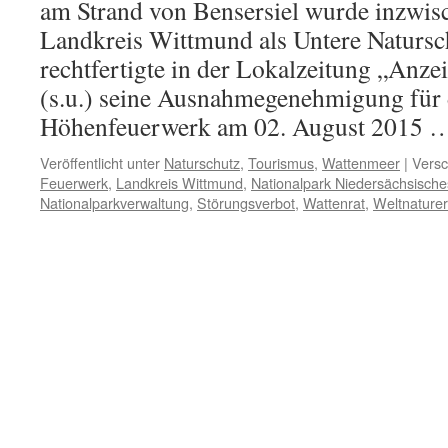
am Strand von Bensersiel wurde inzwis
Landkreis Wittmund als Untere Naturs
rechtfertigte in der Lokalzeitung „Anze
(s.u.) seine Ausnahmegenehmigung für
Höhenfeuerwerk am 02. August 2015
Veröffentlicht unter
Naturschutz
,
Tourismus
,
Wattenmeer
|
Versc
Feuerwerk
,
Landkreis Wittmund
,
Nationalpark Niedersächsisch
Nationalparkverwaltung
,
Störungsverbot
,
Wattenrat
,
Weltnature