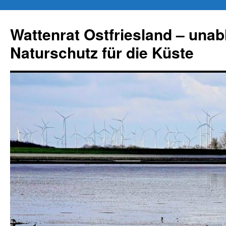
Zum
Inhalt
Wattenrat Ostfriesland – una
springen
Naturschutz für die Küste