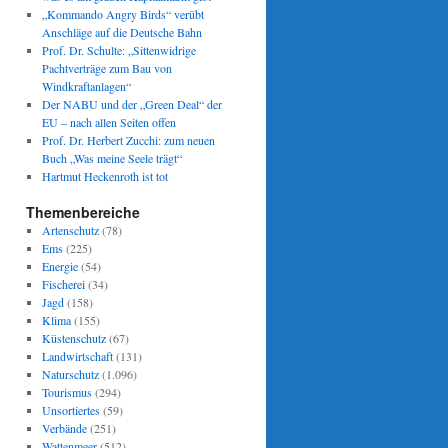
„Kommando Angry Birds“ verübt
Anschläge auf die Deutsche Bahn
Prof. Dr. Schulte: „Sittenwidrige
Pachtverträge zum Bau von
Windkraftanlagen“
Der NABU und der „Green Deal“ der
EU – nach allen Seiten offen
Prof. Dr. Herbert Zucchi: zum neuen
Buch „Was meine Seele trägt“
Hartmut Heckenroth ist tot
Themenbereiche
Artenschutz
(78)
Ems
(225)
Energie
(54)
Fischerei
(34)
Jagd
(158)
Klima
(155)
Küstenschutz
(67)
Landwirtschaft
(131)
Naturschutz
(1.096)
Tourismus
(294)
Unsortiertes
(59)
Verbände
(251)
Wattenmeer
(512)