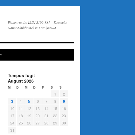
Wattenrat.de: ISSN 2199-881 – Deutsche
Nationalbibliothek in Frankfurt/M.
t
Tempus fugit
August 2026
M
D
M
D
F
S
S
1
2
3
4
5
6
7
8
9
10
11
12
13
14
15
16
17
18
19
20
21
22
23
24
25
26
27
28
29
30
31