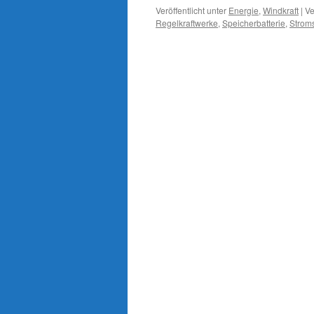
Veröffentlicht unter
Energie
,
Windkraft
|
Ve
Regelkraftwerke
,
Speicherbatterie
,
Strom