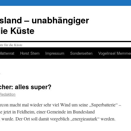
esland – unabhängiger
die Küste
Wattenrat
Horst Stern
Impressum
Sonderseiten
Vogelinsel Memmer
her: alles super?
Redaktion
rcon macht mal wieder sehr viel Wind um seine „Superbatterie“ –
ie jetzt in Feldheim, einer Gemeinde im Bundesland
wurde. Der Ort soll damit vorgeblich „energieautark“ werden.