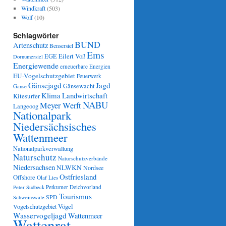
Windkraft
(503)
Wolf
(10)
Schlagwörter
BUND
Artenschutz
Bensersiel
Ems
Eilert Voß
EGE
Dornumersiel
Energiewende
erneuerbare Energien
EU-Vogelschutzgebiet
Feuerwerk
Gänsejagd
Jagd
Gänsewacht
Gänse
Klima
Landwirtschaft
Kitesurfer
NABU
Meyer Werft
Langeoog
Nationalpark
Niedersächsisches
Wattenmeer
Nationalparkverwaltung
Naturschutz
Naturschutzverbände
Niedersachsen
NLWKN
Nordsee
Ostfriesland
Offshore
Olaf Lies
Petkumer Deichvorland
Peter Südbeck
Tourismus
SPD
Schweinswale
Vögel
Vogelschutzgebiet
Wasservogeljagd
Wattenmeer
Wattenrat