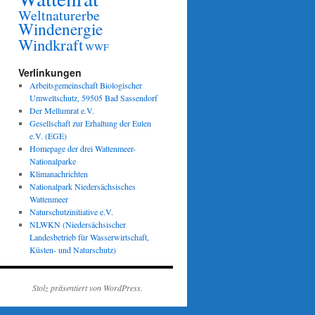
Weltnaturerbe
Windenergie
Windkraft
WWF
Verlinkungen
Arbeitsgemeinschaft Biologischer
Umweltschutz, 59505 Bad Sassendorf
Der Mellumrat e.V.
Gesellschaft zur Erhaltung der Eulen
e.V. (EGE)
Homepage der drei Wattenmeer-
Nationalparke
Klimanachrichten
Nationalpark Niedersächsisches
Wattenmeer
Naturschutzinitiative e.V.
NLWKN (Niedersächsischer
Landesbetrieb für Wasserwirtschaft,
Küsten- und Naturschutz)
Stolz präsentiert von WordPress.