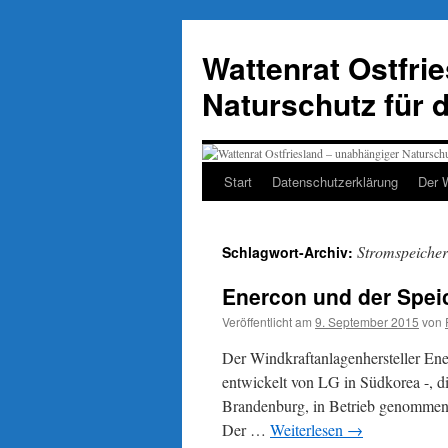
Zum
Inhalt
Wattenrat Ostfri
springen
Naturschutz für 
Start
Datenschutzerklärung
Der 
Stromspeicher
Schlagwort-Archiv:
Enercon und der Speic
Veröffentlicht am
9. September 2015
von
Der Windkraftanlagenhersteller Ene
entwickelt von LG in Südkorea -, d
Brandenburg, in Betrieb genommen 
Der …
Weiterlesen
→