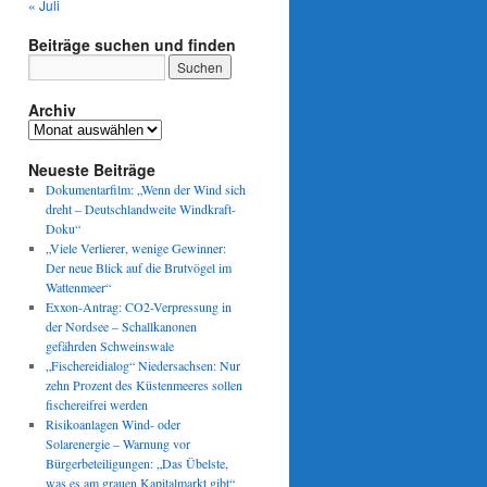
« Juli
Beiträge suchen und finden
Archiv
Archiv
Neueste Beiträge
Dokumentarfilm: „Wenn der Wind sich
dreht – Deutschlandweite Windkraft-
Doku“
„Viele Verlierer, wenige Gewinner:
Der neue Blick auf die Brutvögel im
Wattenmeer“
Exxon-Antrag: CO2-Verpressung in
der Nordsee – Schallkanonen
gefährden Schweinswale
„Fischereidialog“ Niedersachsen: Nur
zehn Prozent des Küstenmeeres sollen
fischereifrei werden
Risikoanlagen Wind- oder
Solarenergie – Warnung vor
Bürgerbeteiligungen: „Das Übelste,
was es am grauen Kapitalmarkt gibt“