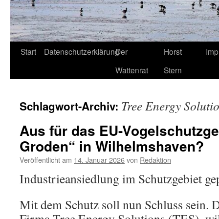
Start
Datenschutzerklärung
Der
Horst
Imp
Wattenrat
Stern
Tree Energy Soluti
Schlagwort-Archiv:
Aus für das EU-Vogelschutzge
Groden“ in Wilhelmshaven?
Veröffentlicht am
14. Januar 2026
von
Redaktion
Industrieansiedlung im Schutzgebiet ge
Mit dem Schutz soll nun Schluss sein. 
Firma Tree Energy Solutions (TES), wi