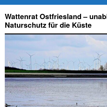
Zum
Inhalt
Wattenrat Ostfriesland – una
springen
Naturschutz für die Küste