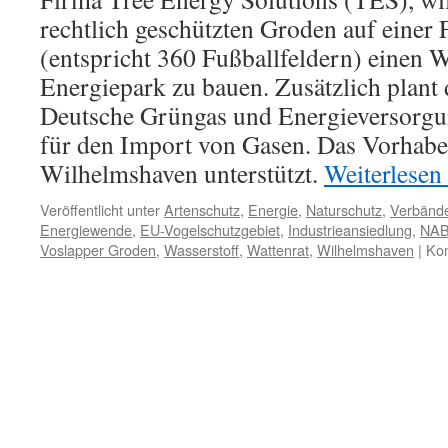
rechtlich geschützten Groden auf einer 
(entspricht 360 Fußballfeldern) einen W
Energiepark zu bauen. Zusätzlich plant 
Deutsche Grüngas und Energieversorg
für den Import von Gasen. Das Vorhabe
Wilhelmshaven unterstützt.
Weiterlesen
Veröffentlicht unter
Artenschutz
,
Energie
,
Naturschutz
,
Verbänd
Energiewende
,
EU-Vogelschutzgebiet
,
Industrieansiedlung
,
NA
Voslapper Groden
,
Wasserstoff
,
Wattenrat
,
Wilhelmshaven
|
Kom