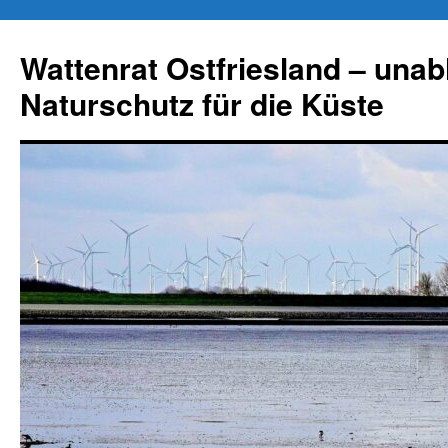
Zum
Inhalt
Wattenrat Ostfriesland – una
springen
Naturschutz für die Küste