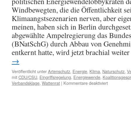
politischen Energiewendelobbykraten de
Windbewegten, die die Öffentlichkeit se
Klimaangstsezenarien nerven, aber eigen
meinen, haben sich in Berlin durchgese
abgewählte Ampelregierung das Bundes
(BNatSchG) durch Abbau von Genehm
entkernt hatte, wird jetzt brachial weite
→
Veröffentlicht unter
Artenschutz
,
Energie
,
Klima
,
Naturschutz
,
V
mit
CDU/CSU
,
Eingriffsregelung
,
Energiewende
,
Koalitionsgesp
für
Verbandsklage
,
Wattenrat
|
Kommentare deaktiviert
Koalitionsg
der
CDU/CSU
mit
der
SPD:
Naturschutz
„hat