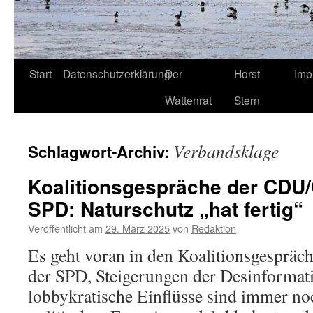
Start
Datenschutzerklärung
Der
Horst
Imp
Wattenrat
Stern
Verbandsklage
Schlagwort-Archiv:
Koalitionsgespräche der CDU/
SPD: Naturschutz „hat fertig“
Veröffentlicht am
29. März 2025
von
Redaktion
Es geht voran in den Koalitionsgesprä
der SPD, Steigerungen der Desinformat
lobbykratische Einflüsse sind immer no