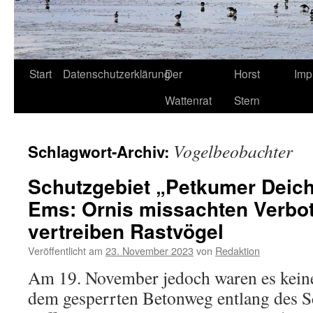
Start
Datenschutzerklärung
Der
Horst
Imp
Wattenrat
Stern
Vogelbeobachter
Schlagwort-Archiv:
Schutzgebiet „Petkumer Deich
Ems: Ornis missachten Verbot
vertreiben Rastvögel
Veröffentlicht am
23. November 2023
von
Redaktion
Am 19. November jedoch waren es keine
dem gesperrten Betonweg entlang des S