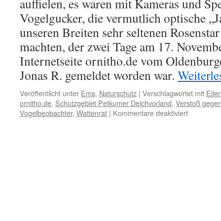
auffielen, es waren mit Kameras und Sp
Vogelgucker, die vermutlich optische „J
unseren Breiten sehr seltenen Rosenstar
machten, der zwei Tage am 17. Novembe
Internetseite ornitho.de vom Oldenbur
Jonas R. gemeldet worden war.
Weiterl
Veröffentlicht unter
Ems
,
Naturschutz
|
Verschlagwortet mit
Eile
ornitho.de
,
Schutzgebiet Petkumer Deichvorland
,
Verstoß gegen
für
Vogelbeobachter
,
Wattenrat
|
Kommentare deaktiviert
Schutzgeb
„Petkumer
Deichvorla
an
der
Ems:
Ornis
missachte
Verbotssch
und
vertreiben