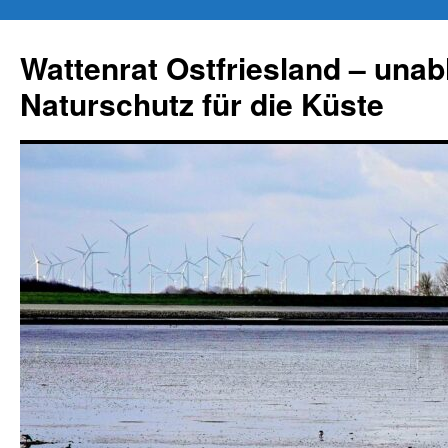
Zum
Inhalt
Wattenrat Ostfriesland – una
springen
Naturschutz für die Küste