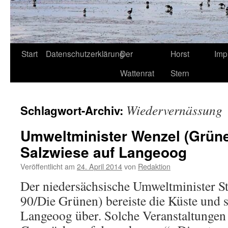
Start
Datenschutzerklärung
Der
Horst
Imp
Wattenrat
Stern
Wiedervernässung
Schlagwort-Archiv:
Umweltminister Wenzel (Grüne
Salzwiese auf Langeoog
Veröffentlicht am
24. April 2014
von
Redaktion
Der niedersächsische Umweltminister S
90/Die Grünen) bereiste die Küste und 
Langeoog über. Solche Veranstaltungen 