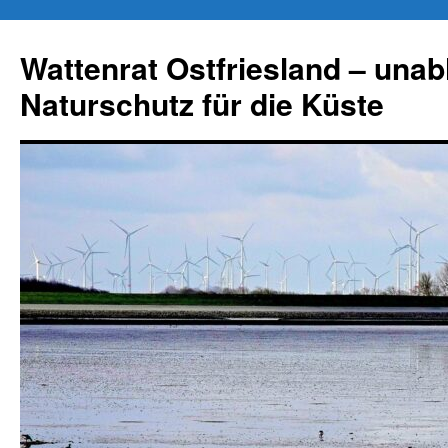
Zum
Inhalt
Wattenrat Ostfriesland – una
springen
Naturschutz für die Küste