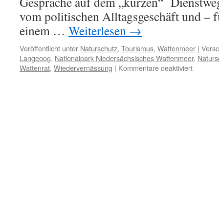
Gespräche auf dem „kurzen“ Dienstwe
vom politischen Alltagsgeschäft und – f
einem …
Weiterlesen
→
Veröffentlicht unter
Naturschutz
,
Tourismus
,
Wattenmeer
|
Versc
Langeoog
,
Nationalpark Niedersächsisches Wattenmeer
,
Naturs
für
Wattenrat
,
Wiedervernässung
|
Kommentare deaktiviert
Umweltm
Wenzel
(Grüne)
und
die
nasse
Salzwie
auf
Langeo