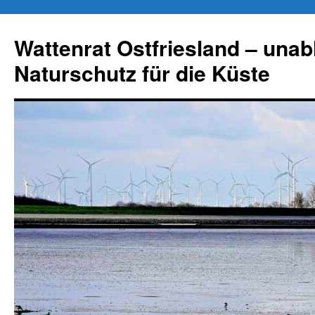
Zum
Inhalt
Wattenrat Ostfriesland – una
springen
Naturschutz für die Küste