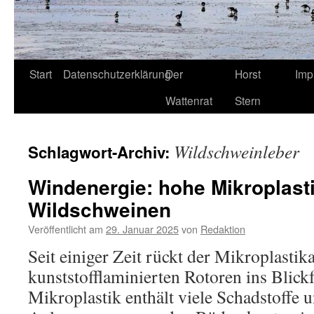
Start
Datenschutzerklärung
Der
Horst
Imp
Wattenrat
Stern
Wildschweinleber
Schlagwort-Archiv:
Windenergie: hohe Mikroplast
Wildschweinen
Veröffentlicht am
29. Januar 2025
von
Redaktion
Seit einiger Zeit rückt der Mikroplasti
kunststofflaminierten Rotoren ins Blickf
Mikroplastik enthält viele Schadstoffe 