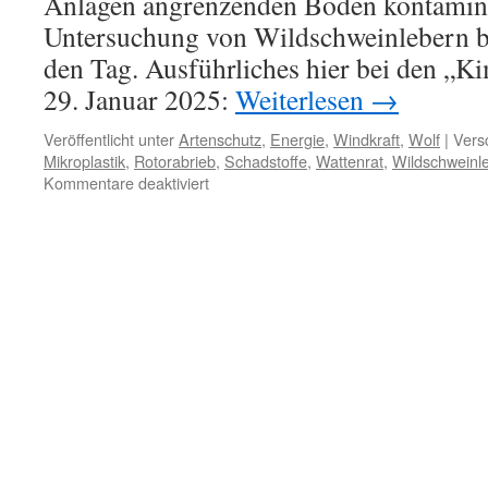
Anlagen angrenzenden Böden kontamini
Untersuchung von Wildschweinlebern br
den Tag. Ausführliches hier bei den „
29. Januar 2025:
Weiterlesen
→
Veröffentlicht unter
Artenschutz
,
Energie
,
Windkraft
,
Wolf
|
Vers
Mikroplastik
,
Rotorabrieb
,
Schadstoffe
,
Wattenrat
,
Wildschweinl
für
Kommentare deaktiviert
Windenergie:
hohe
Mikroplastiknachweise
in
Wildschweinen