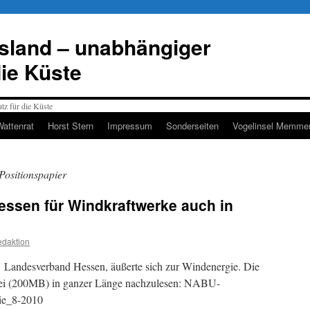
esland – unabhängiger
die Küste
Wattenrat
Horst Stern
Impressum
Sonderseiten
Vogelinsel Memmer
Positionspapier
ssen für Windkraftwerke auch in
!
daktion
Landesverband Hessen, äußerte sich zur Windenergie. Die
atei (200MB) in ganzer Länge nachzulesen: NABU-
ie_8-2010