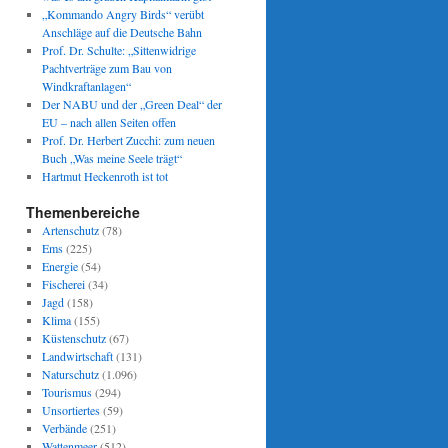
„Kommando Angry Birds“ verübt
Anschläge auf die Deutsche Bahn
Prof. Dr. Schulte: „Sittenwidrige
Pachtverträge zum Bau von
Windkraftanlagen“
Der NABU und der „Green Deal“ der
EU – nach allen Seiten offen
Prof. Dr. Herbert Zucchi: zum neuen
Buch „Was meine Seele trägt“
Hartmut Heckenroth ist tot
Themenbereiche
Artenschutz
(78)
Ems
(225)
Energie
(54)
Fischerei
(34)
Jagd
(158)
Klima
(155)
Küstenschutz
(67)
Landwirtschaft
(131)
Naturschutz
(1.096)
Tourismus
(294)
Unsortiertes
(59)
Verbände
(251)
Wattenmeer
(512)