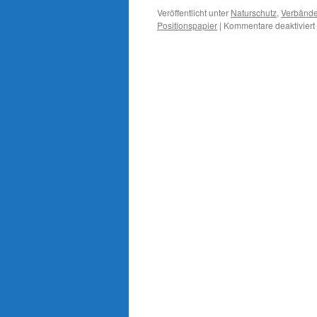
Veröffentlicht unter
Naturschutz
,
Verbänd
Positionspapier
|
Kommentare deaktiviert