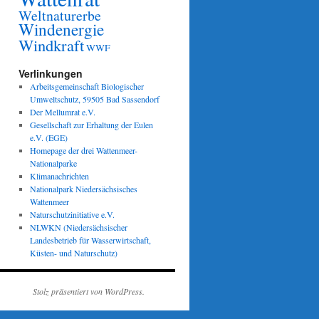
Weltnaturerbe
Windenergie
Windkraft
WWF
Verlinkungen
Arbeitsgemeinschaft Biologischer
Umweltschutz, 59505 Bad Sassendorf
Der Mellumrat e.V.
Gesellschaft zur Erhaltung der Eulen
e.V. (EGE)
Homepage der drei Wattenmeer-
Nationalparke
Klimanachrichten
Nationalpark Niedersächsisches
Wattenmeer
Naturschutzinitiative e.V.
NLWKN (Niedersächsischer
Landesbetrieb für Wasserwirtschaft,
Küsten- und Naturschutz)
Stolz präsentiert von WordPress.