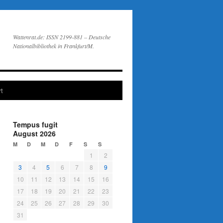
Wattenrat.de: ISSN 2199-881 – Deutsche
Nationalbibliothek in Frankfurt/M.
t
Tempus fugit
August 2026
M
D
M
D
F
S
S
1
2
3
4
5
6
7
8
9
10
11
12
13
14
15
16
17
18
19
20
21
22
23
24
25
26
27
28
29
30
31