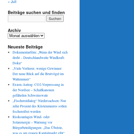
« Juli
Beiträge suchen und finden
Archiv
Archiv
Neueste Beiträge
Dokumentarfilm: „Wenn der Wind sich
dreht – Deutschlandweite Windkraft-
Doku“
„Viele Verlierer, wenige Gewinner:
Der neue Blick auf die Brutvögel im
Wattenmeer“
Exxon-Antrag: CO2-Verpressung in
der Nordsee – Schallkanonen
gefährden Schweinswale
„Fischereidialog“ Niedersachsen: Nur
zehn Prozent des Küstenmeeres sollen
fischereifrei werden
Risikoanlagen Wind- oder
Solarenergie – Warnung vor
Bürgerbeteiligungen: „Das Übelste,
was es am grauen Kapitalmarkt gibt“