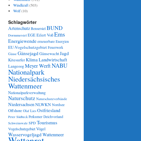
Windkraft
(503)
Wolf
(10)
Schlagwörter
BUND
Artenschutz
Bensersiel
Ems
Eilert Voß
EGE
Dornumersiel
Energiewende
erneuerbare Energien
EU-Vogelschutzgebiet
Feuerwerk
Gänsejagd
Jagd
Gänsewacht
Gänse
Klima
Landwirtschaft
Kitesurfer
NABU
Meyer Werft
Langeoog
Nationalpark
Niedersächsisches
Wattenmeer
Nationalparkverwaltung
Naturschutz
Naturschutzverbände
Niedersachsen
NLWKN
Nordsee
Ostfriesland
Offshore
Olaf Lies
Petkumer Deichvorland
Peter Südbeck
Tourismus
SPD
Schweinswale
Vögel
Vogelschutzgebiet
Wasservogeljagd
Wattenmeer
Wattenrat