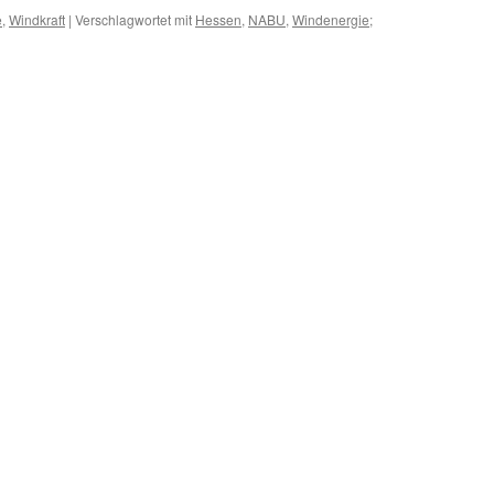
e
,
Windkraft
|
Verschlagwortet mit
Hessen
,
NABU
,
Windenergie;
für
Windenergie:
NABU-
Hessen
für
Windkraftwerke
auch
in
Natura-
2000-
Gebieten!