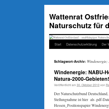
Zum
Inhalt
Wattenrat Ostfri
springen
Naturschutz für 
Start
Datenschutzerklärung
Der 
Windenergie; 
Schlagwort-Archiv:
Windenergie: NABU-He
Natura-2000-Gebieten
Veröffentlicht am
30. Oktober 2010
von
Re
Der Naturschutzbund Deutschland, 
Stellungnahme ist hier als .pdf-D
Hessen_Positionspapier Windenerg