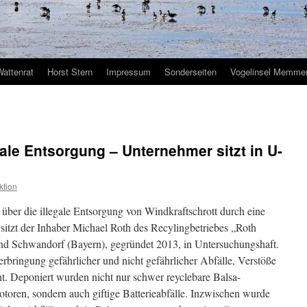
Wattenrat
Horst Stern
Impressum
Sonderseiten
Vogelinsel Memmer
gale Entsorgung – Unternehmer sitzt in U-
ktion
 über die illegale Entsorgung von Windkraftschrott durch eine
sitzt der Inhaber Michael Roth des Recylingbetriebes „Roth
d Schwandorf (Bayern), gegründet 2013, in Untersuchungshaft.
Verbringung gefährlicher und nicht gefährlicher Abfälle, Verstöße
. Deponiert wurden nicht nur schwer reyclebare Balsa-
toren, sondern auch giftige Batterieabfälle. Inzwischen wurde