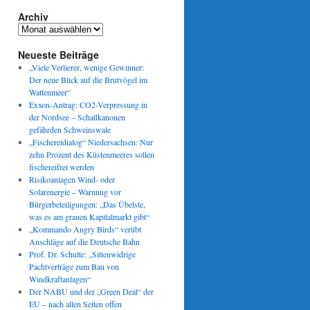
Archiv
Archiv
Neueste Beiträge
„Viele Verlierer, wenige Gewinner:
Der neue Blick auf die Brutvögel im
Wattenmeer“
Exxon-Antrag: CO2-Verpressung in
der Nordsee – Schallkanonen
gefährden Schweinswale
„Fischereidialog“ Niedersachsen: Nur
zehn Prozent des Küstenmeeres sollen
fischereifrei werden
Risikoanlagen Wind- oder
Solarenergie – Warnung vor
Bürgerbeteiligungen: „Das Übelste,
was es am grauen Kapitalmarkt gibt“
„Kommando Angry Birds“ verübt
Anschläge auf die Deutsche Bahn
Prof. Dr. Schulte: „Sittenwidrige
Pachtverträge zum Bau von
Windkraftanlagen“
Der NABU und der „Green Deal“ der
EU – nach allen Seiten offen