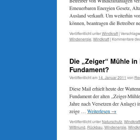
Betreiber von Windkraftanlagen ver
Erneuerbaren Energien Gesetz, Alta
Ausland verkauft. Um weiterhin vo
können, beantragen die Betreiber 
Veröffentlicht unter
Windkraft
|
Verschlagwo
Windenergie
,
Windkraft
|
Kommentare deak
Die „Zeiger“ Mühle in
Fundament?
Veröffentlicht am
14. Januar 2011
von
Re
Diese Mail erhielt heute der Watte
Fundament der alten „Zeiger-Mühle“ 
Jahre nach Versetzen der Anlage) 
zeige …
Weiterlesen
→
Veröffentlicht unter
Naturschutz
,
Windkraft
Wittmund
,
Rückbau
,
Windenergie
,
Windkr