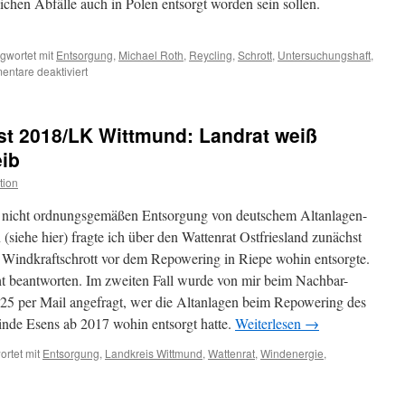
ichen Abfälle auch in Polen entsorgt worden sein sollen.
gwortet mit
Entsorgung
,
Michael Roth
,
Reycling
,
Schrott
,
Untersuchungshaft
,
für
ntare deaktiviert
Windkraftschrott:
iIlegale
Entsorgung
st 2018/LK Wittmund: Landrat weiß
–
Unternehmer
eib
sitzt
tion
in
U-
r nicht ordnungsgemäßen Entsorgung von deutschem Altanlagen-
Haft
(siehe hier) fragte ich über den Wattenrat Ostfriesland zunächst
 Windkraftschrott vor dem Repowering in Riepe wohin entsorgte.
ht beantworten. Im zweiten Fall wurde von mir beim Nachbar-
5 per Mail angefragt, wer die Altanlagen beim Repowering des
nde Esens ab 2017 wohin entsorgt hatte.
Weiterlesen
→
rtet mit
Entsorgung
,
Landkreis Wittmund
,
Wattenrat
,
Windenergie
,
für
Windparkschrott
Utgast