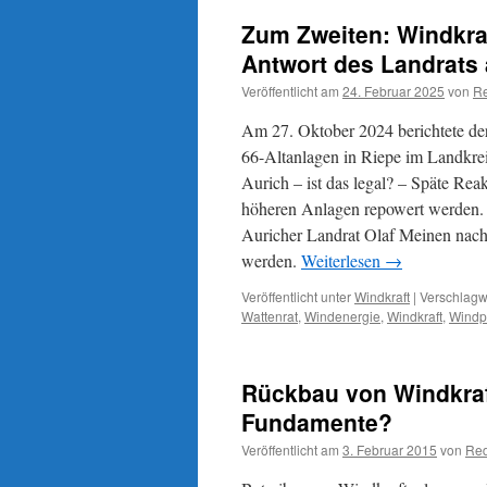
Zum Zweiten: Windkra
Antwort des Landrats 
Veröffentlicht am
24. Februar 2025
von
Re
Am 27. Oktober 2024 berichtete de
66-Altanlagen in Riepe im Landkre
Aurich – ist das legal? – Späte Rea
höheren Anlagen repowert werden. 
Auricher Landrat Olaf Meinen nach
werden.
Weiterlesen
→
Veröffentlicht unter
Windkraft
|
Verschlagwo
Wattenrat
,
Windenergie
,
Windkraft
,
Windp
Rückbau von Windkraf
Fundamente?
Veröffentlicht am
3. Februar 2015
von
Red