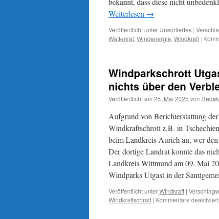
bekannt, dass diese nicht unbedenkl
Weiterlesen
→
Veröffentlicht unter
Unsortiertes
|
Verschla
Wattenrat
,
Windenergie
,
Windkraft
|
Komme
Windparkschrott Utga
nichts über den Verbl
Veröffentlicht am
25. Mai 2025
von
Redak
Aufgrund von Berichterstattung de
Windkraftschrott z.B. in Tschechien 
beim Landkreis Aurich an, wer den
Der dortige Landrat konnte das nic
Landkreis Wittmund am 09. Mai 202
Windparks Utgast in der Samtgemei
Veröffentlicht unter
Windkraft
|
Verschlagwo
Windkraftschrott
|
Kommentare deaktiviert