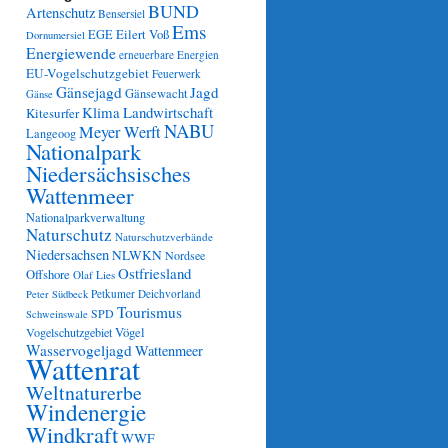
BUND
Artenschutz
Bensersiel
Ems
Eilert Voß
EGE
Dornumersiel
Energiewende
erneuerbare Energien
EU-Vogelschutzgebiet
Feuerwerk
Gänsejagd
Jagd
Gänsewacht
Gänse
Klima
Landwirtschaft
Kitesurfer
NABU
Meyer Werft
Langeoog
Nationalpark
Niedersächsisches
Wattenmeer
Nationalparkverwaltung
Naturschutz
Naturschutzverbände
Niedersachsen
NLWKN
Nordsee
Ostfriesland
Offshore
Olaf Lies
Petkumer Deichvorland
Peter Südbeck
Tourismus
SPD
Schweinswale
Vögel
Vogelschutzgebiet
Wasservogeljagd
Wattenmeer
Wattenrat
Weltnaturerbe
Windenergie
Windkraft
WWF