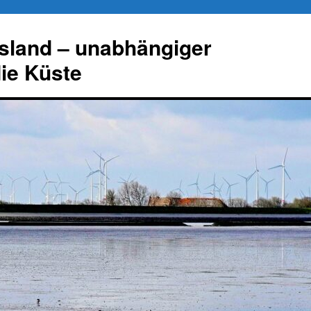
esland – unabhängiger
die Küste