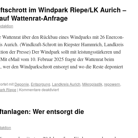
2018/LK
ftschrott im Windpark Riepe/LK Aurich –
Wittmund:
Landrat
auf Wattenrat-Anfrage
weiß
daktion
nichts
über
r Wattenrat über den Rückbau eines Windparks mit 26 Enercon-
den
Verbleib
is Aurich. (Windkraft-Schrott im Riepster Hammrich, Landkreis
ktion der Presse) Der Windpark sollt mit leistungsstärkeren und
Mit eMail vom 10. Februar 2025 fragte der Wattenrat beim
, wer den Windparkschrott entsorgt und wo die Reste deponiert
rtet mit
Deponie
,
Entsorgung
,
Landkreis Aurich
,
Mikroplastik
,
repowern
,
für
ark Riepe
|
Kommentare deaktiviert
Zum
Zweiten:
Windkraftschrott
tanlagen: Wer entsorgt die
im
Windpark
Riepe/LK
aktion
Aurich
–