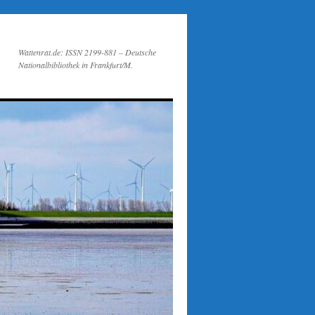
Wattenrat.de: ISSN 2199-881 – Deutsche
Nationalbibliothek in Frankfurt/M.