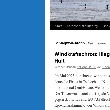
Start
Datenschutzerklärung
Der 
Entsorgung
Schlagwort-Archiv:
Windkraftschrott: iIle
Haft
Veröffentlicht am
29. April 2026
von
Reda
Im Mai 2025 berichteten wir bereits
deutsche Firma in Tschechien. Nun 
International GmbH“ aus Weiden un
Der Tatvorwurf lautet auf illegale 
gegen deutsches und EU-Abfallrecht
Epoxidharzlaminate von Windkraftro