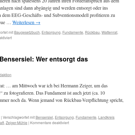
lieren nach spätestens 20 Jahren ihren Förderanspruch aus dem
Antwort
des
nlagen sind dann abgängig und werden entsorgt oder ins
Landrats
n dem EEG-Geschäfts- und Subventionsmodell profitieren zu
auf
neue …
Weiterlesen
→
Wattenrat-
Anfrage
rtet mit
Baugesetzbuch
,
Entsorgung
,
Fundamente
,
Rückbau
,
Wattenrat
,
für
tiviert
Rückbau
von
Windkraftanlagen:
 Bensersiel: Wer entsorgt das
Wer
entsorgt
die
daktion
Fundamente?
nrat: … am Mittwoch war ich bei Hermann Zeiger, um das
zu fotografieren. Das Fundament ist auch jetzt (ca. 10
immer noch da. Wenn jemand von Rückbau-Verpflichtung spricht,
|
Verschlagwortet mit
Bensersiel
,
Entsorgung
,
Fundamente
,
Landkreis
für
aft
,
Zeiger-Mühle
|
Kommentare deaktiviert
Die
„Zeiger“