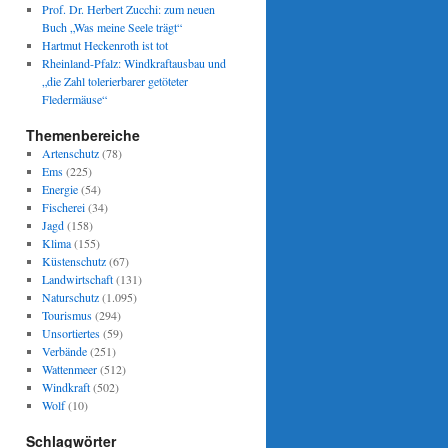
Prof. Dr. Herbert Zucchi: zum neuen
Buch „Was meine Seele trägt“
Hartmut Heckenroth ist tot
Rheinland-Pfalz: Windkraftausbau und
„die Zahl tolerierbarer getöteter
Fledermäuse“
Themenbereiche
Artenschutz
(78)
Ems
(225)
Energie
(54)
Fischerei
(34)
Jagd
(158)
Klima
(155)
Küstenschutz
(67)
Landwirtschaft
(131)
Naturschutz
(1.095)
Tourismus
(294)
Unsortiertes
(59)
Verbände
(251)
Wattenmeer
(512)
Windkraft
(502)
Wolf
(10)
Schlagwörter