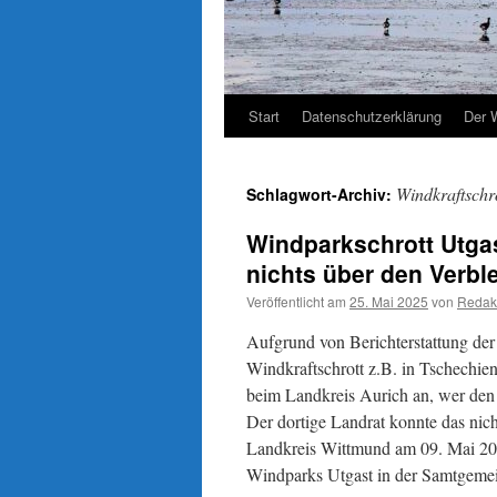
Start
Datenschutzerklärung
Der 
Windkraftschr
Schlagwort-Archiv:
Windparkschrott Utga
nichts über den Verbl
Veröffentlicht am
25. Mai 2025
von
Redak
Aufgrund von Berichterstattung de
Windkraftschrott z.B. in Tschechien 
beim Landkreis Aurich an, wer den
Der dortige Landrat konnte das nic
Landkreis Wittmund am 09. Mai 202
Windparks Utgast in der Samtgemei