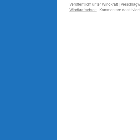
Veröffentlicht unter
Windkraft
|
Verschlagwo
Windkraftschrott
|
Kommentare deaktiviert