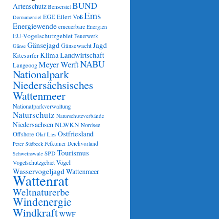
BUND
Artenschutz
Bensersiel
Ems
Eilert Voß
EGE
Dornumersiel
Energiewende
erneuerbare Energien
EU-Vogelschutzgebiet
Feuerwerk
Gänsejagd
Jagd
Gänsewacht
Gänse
Klima
Landwirtschaft
Kitesurfer
NABU
Meyer Werft
Langeoog
Nationalpark
Niedersächsisches
Wattenmeer
Nationalparkverwaltung
Naturschutz
Naturschutzverbände
Niedersachsen
NLWKN
Nordsee
Ostfriesland
Offshore
Olaf Lies
Petkumer Deichvorland
Peter Südbeck
Tourismus
SPD
Schweinswale
Vögel
Vogelschutzgebiet
Wasservogeljagd
Wattenmeer
Wattenrat
Weltnaturerbe
Windenergie
Windkraft
WWF