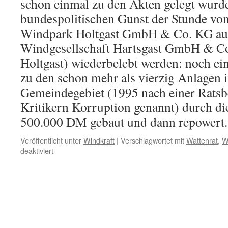
schon einmal zu den Akten gelegt wurde
bundespolitischen Gunst der Stunde vo
Windpark Holtgast GmbH & Co. KG au
Windgesellschaft Hartsgast GmbH & C
Holtgast) wiederbelebt werden: noch ei
zu den schon mehr als vierzig Anlagen
Gemeindegebiet (1995 nach einer Ratsb
Kritikern Korruption genannt) durch die
500.000 DM gebaut und dann repowert
Veröffentlicht unter
Windkraft
|
Verschlagwortet mit
Wattenrat
,
W
für
deaktiviert
Noch
ein
Windpark
in
Holtgast/LK
Wittmund?
Betreibergesellschaften