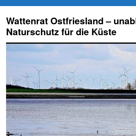
Zum
Inhalt
Wattenrat Ostfriesland – una
springen
Naturschutz für die Küste