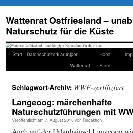
Zum
Inhalt
Wattenrat Ostfriesland – una
springen
Naturschutz für die Küste
Start
Datenschutzerklärung
Der
Horst
Imp
Wattenrat
Stern
WWF-zertifiziert
Schlagwort-Archiv:
Langeoog: märchenhafte
Naturschutzführungen mit WW
Veröffentlicht am
7. August 2018
von
Redaktion
Auch auf der Urlaubsinsel Langeoog wi