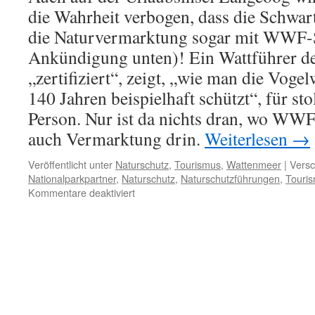
die Wahrheit verbogen, dass die Schwart
die Naturvermarktung sogar mit WWF-S
Ankündigung unten)! Ein Wattführer 
„zertifiziert“, zeigt, „wie man die Vogelw
140 Jahren beispielhaft schützt“, für st
Person. Nur ist da nichts dran, wo WWF d
auch Vermarktung drin.
Weiterlesen
→
Veröffentlicht unter
Naturschutz
,
Tourismus
,
Wattenmeer
|
Versc
Nationalparkpartner
,
Naturschutz
,
Naturschutzführungen
,
Touri
für
Kommentare deaktiviert
Langeoog:
märchenhafte
Naturschutzführungen
mit
WWF-
Siegel