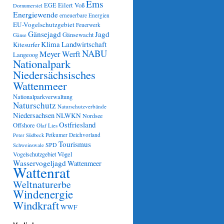
Ems
Eilert Voß
EGE
Dornumersiel
Energiewende
erneuerbare Energien
EU-Vogelschutzgebiet
Feuerwerk
Gänsejagd
Jagd
Gänsewacht
Gänse
Klima
Landwirtschaft
Kitesurfer
NABU
Meyer Werft
Langeoog
Nationalpark
Niedersächsisches
Wattenmeer
Nationalparkverwaltung
Naturschutz
Naturschutzverbände
Niedersachsen
NLWKN
Nordsee
Ostfriesland
Offshore
Olaf Lies
Petkumer Deichvorland
Peter Südbeck
Tourismus
SPD
Schweinswale
Vögel
Vogelschutzgebiet
Wasservogeljagd
Wattenmeer
Wattenrat
Weltnaturerbe
Windenergie
Windkraft
WWF