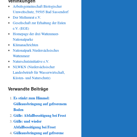
Verlinkungen
Arbeitsgemeinschaft Biologischer
Umweltschutz, 59505 Bad Sassendorf
Der Mellumrat e.V.
Gesellschaft zur Erhaltung der Eulen
e.V. (EGE)
Homepage der drei Wattenmeer-
Nationalparke
Klimanachrichten
Nationalpark Niedersächsisches
Wattenmeer
Naturschutzinitiative e.V.
NLWKN (Niedersächsischer
Landesbetrieb für Wasserwirtschaft,
Küsten- und Naturschutz)
Verwandte Beiträge
Es stinkt zum Himmel:
Gülleausbringung auf gefrorenem
Boden
Gülle: Abfallbeseitigung bei Frost
Gülle: und wieder
Abfallbeseitigung bei Frost
Gülleausbringung auf gefrorene