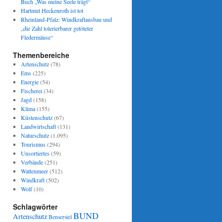
Buch „Was meine Seele trägt“
Hartmut Heckenroth ist tot
Rheinland-Pfalz: Windkraftausbau und
„die Zahl tolerierbarer getöteter
Fledermäuse“
Themenbereiche
Artenschutz
(78)
Ems
(225)
Energie
(54)
Fischerei
(34)
Jagd
(158)
Klima
(155)
Küstenschutz
(67)
Landwirtschaft
(131)
Naturschutz
(1.095)
Tourismus
(294)
Unsortiertes
(59)
Verbände
(251)
Wattenmeer
(512)
Windkraft
(502)
Wolf
(10)
Schlagwörter
BUND
Artenschutz
Bensersiel