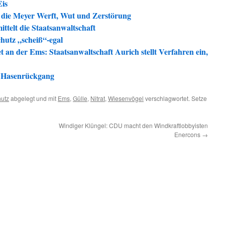
Eis
die Meyer Werft, Wut und Zerstörung
ittelt die Staatsanwaltschaft
hutz „scheiß“-egal
 an der Ems: Staatsanwaltschaft Aurich stellt Verfahren ein,
m Hasenrückgang
hutz
abgelegt und mit
Ems
,
Gülle
,
Nitrat
,
Wiesenvögel
verschlagwortet. Setze
Windiger Klüngel: CDU macht den Windkraftlobbyisten
Enercons
→