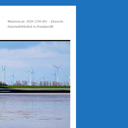
Wattenrat.de: ISSN 2199-881 – Deutsche
Nationalbibliothek in Frankfurt/M.