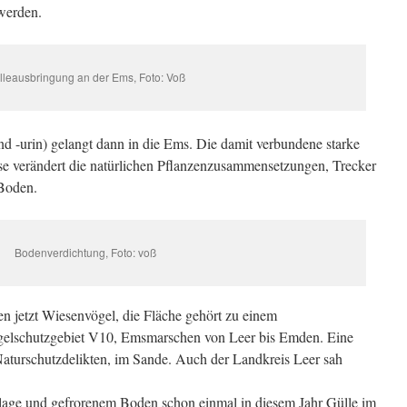
werden.
lleausbringung an der Ems, Foto: Voß
nd -urin) gelangt dann in die Ems. Die damit verbundene starke
 verändert die natürlichen Pflanzenzusammensetzungen, Trecker
Boden.
Bodenverdichtung, Foto: voß
n jetzt Wiesenvögel, die Fläche gehört zu einem
lschutzgebiet V10, Emsmarschen von Leer bis Emden. Eine
i Naturschutzdelikten, im Sande. Auch der Landkreis Leer sah
elage und gefrorenem Boden schon einmal in diesem Jahr Gülle im