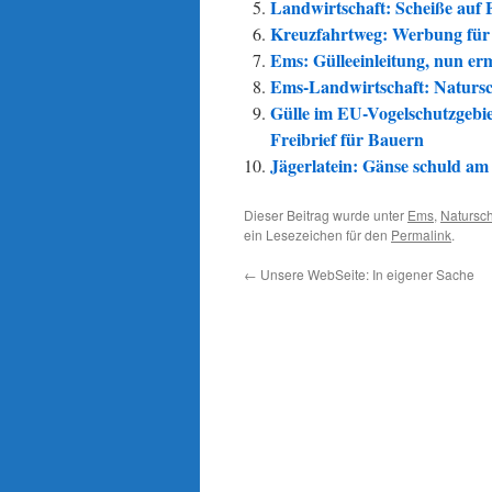
Landwirtschaft: Scheiße auf 
Kreuzfahrtweg: Werbung für 
Ems: Gülleeinleitung, nun erm
Ems-Landwirtschaft: Natursc
Gülle im EU-Vogelschutzgebiet
Freibrief für Bauern
Jägerlatein: Gänse schuld a
Dieser Beitrag wurde unter
Ems
,
Natursc
ein Lesezeichen für den
Permalink
.
←
Unsere WebSeite: In eigener Sache