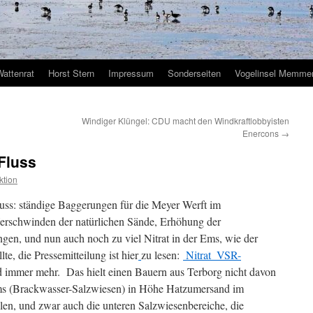
Wattenrat
Horst Stern
Impressum
Sonderseiten
Vogelinsel Memmer
Windiger Klüngel: CDU macht den Windkraftlobbyisten
Enercons
→
 Fluss
ktion
uss: ständige Baggerungen für die Meyer Werft im
erschwinden der natürlichen Sände, Erhöhung der
ngen, und nun auch noch zu viel Nitrat in der Ems, wie der
e, die Pressemitteilung ist hier
zu lesen:
Nitrat_VSR-
d immer mehr. Das hielt einen Bauern aus Terborg nicht davon
ms (Brackwasser-Salzwiesen) in Höhe Hatzumersand im
en, und zwar auch die unteren Salzwiesenbereiche, die