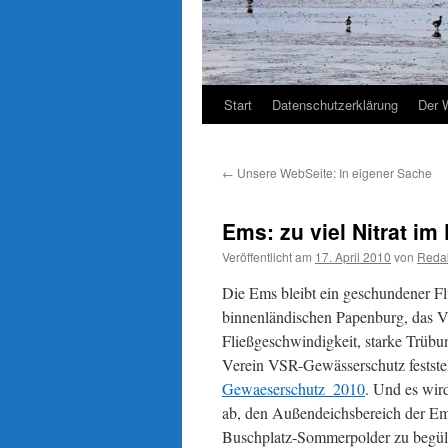
Start
Datenschutzerklärung
Der 
←
Unsere WebSeite: In eigener Sache
Ems: zu viel Nitrat im
Veröffentlicht am
17. April 2010
von
Reda
Die Ems bleibt ein geschundener Fl
binnenländischen Papenburg, das V
Fließgeschwindigkeit, starke Trübu
Verein VSR-Gewässerschutz feststellt
Gewaeserschutz_2010
. Und es wir
ab, den Außendeichsbereich der E
Buschplatz-Sommerpolder zu begüll