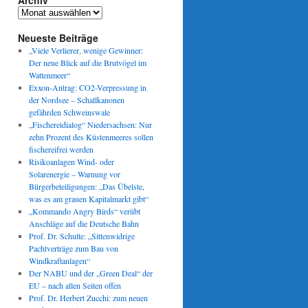
Archiv
Archiv
Neueste Beiträge
„Viele Verlierer, wenige Gewinner:
Der neue Blick auf die Brutvögel im
Wattenmeer“
Exxon-Antrag: CO2-Verpressung in
der Nordsee – Schallkanonen
gefährden Schweinswale
„Fischereidialog“ Niedersachsen: Nur
zehn Prozent des Küstenmeeres sollen
fischereifrei werden
Risikoanlagen Wind- oder
Solarenergie – Warnung vor
Bürgerbeteiligungen: „Das Übelste,
was es am grauen Kapitalmarkt gibt“
„Kommando Angry Birds“ verübt
Anschläge auf die Deutsche Bahn
Prof. Dr. Schulte: „Sittenwidrige
Pachtverträge zum Bau von
Windkraftanlagen“
Der NABU und der „Green Deal“ der
EU – nach allen Seiten offen
Prof. Dr. Herbert Zucchi: zum neuen