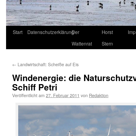
Start
Datenschutzerklärung
Der
Horst
Imp
Wattenrat
Stern
←
Landwirtschaft: Scheiße auf Eis
Windenergie: die Naturschutz
Schiff Petri
Veröffentlicht am
27. Februar 2011
von
Redaktion