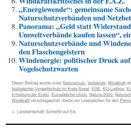
Windkraftkritisches in der F.A.Z.
„Energiewende“: gemeinsame Sach
Naturschutzverbänden und Netzbet
Panorama: „Geld statt Widerstand 
Umweltverbände kaufen lassen“, e
Naturschutzverbände und Windene
den Flaschengeistern
Windenergie: politischer Druck auf 
Vogelschutzwarten
Dieser Beitrag wurde unter
Naturschutz
,
Verbände
,
Windkraft
ab
biologischer Umweltschutz im Kreis Soest
,
EGE
,
EU-Leitlinie
,
Eu
Erhaltung der Eulen
,
Europäische Union
,
Natura-2000
,
Natursc
Windkraft
verschlagwortet. Setze ein Lesezeichen für den
Perma
←
Landwirtschaft: Scheiße auf Eis