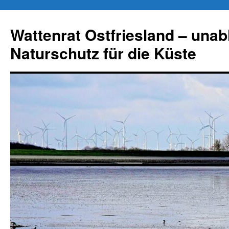
Zum
Inhalt
Wattenrat Ostfriesland – una
springen
Naturschutz für die Küste