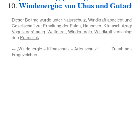
Windenergie: von Uhus und Gutac
Dieser Beitrag wurde unter
Naturschutz
,
Windkraft
abgelegt und
Gesellschaft zur Erhaltung der Eulen
,
Hannover
,
Klimaschutzag
Vogelvergrämung
,
Wattenrat
,
Windenergie
,
Windkraft
verschlagw
den
Permalink
.
←
„Windenergie = Klimaschutz = Artenschutz“
Zunahme v
Fragezeichen