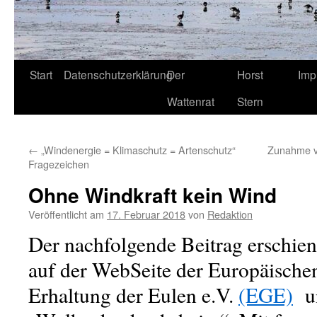
Start
Datenschutzerklärung
Der
Horst
Imp
Wattenrat
Stern
←
„Windenergie = Klimaschutz = Artenschutz“
Zunahme v
Fragezeichen
Ohne Windkraft kein Wind
Veröffentlicht am
17. Februar 2018
von
Redaktion
Der nachfolgende Beitrag erschie
auf der WebSeite der Europäischen
Erhaltung der Eulen e.V.
(EGE)
un