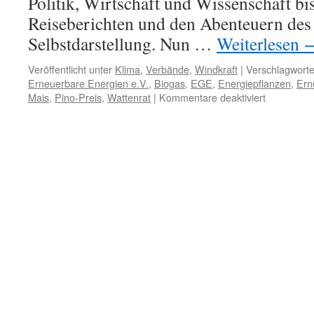
Politik, Wirtschaft und Wissenschaft bi
Reiseberichten und den Abenteuern des 
Selbstdarstellung. Nun …
Weiterlesen
Veröffentlicht unter
Klima
,
Verbände
,
Windkraft
|
Verschlagworte
Erneuerbare Energien e.V.
,
Biogas
,
EGE
,
Energiepflanzen
,
Ern
für
Mais
,
Pino-Preis
,
Wattenrat
|
Kommentare deaktiviert
„Energiepf
alles
gelogen,
Pino-
Preis
an
Agentur
für
Erneuerba
Energien
e.V.