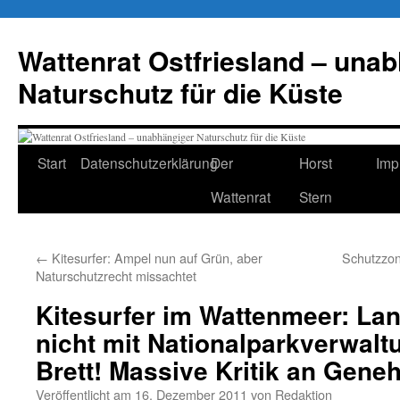
Zum
Inhalt
Wattenrat Ostfriesland – una
springen
Naturschutz für die Küste
Start
Datenschutzerklärung
Der
Horst
Imp
Wattenrat
Stern
←
Kitesurfer: Ampel nun auf Grün, aber
Schutzzon
Naturschutzrecht missachtet
Kitesurfer im Wattenmeer: Lan
nicht mit Nationalparkverwalt
Brett! Massive Kritik an Gen
Veröffentlicht am
16. Dezember 2011
von
Redaktion