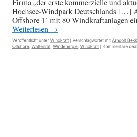
Firma „der erste kommerzielle und aktue
Hochsee-Windpark Deutschlands […] 
Offshore 1´ mit 80 Windkraftanlagen e
Weiterlesen
→
Veröffentlicht unter
Windkraft
|
Verschlagwortet mit
Arngolt Bekk
Offshore
,
Wattenrat
,
Windenergie
,
Windkraft
|
Kommentare deakt