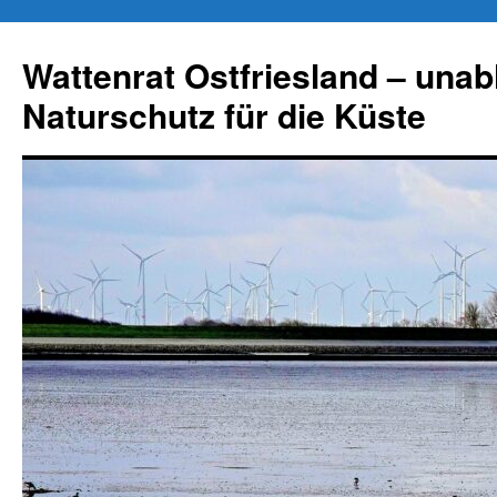
Zum
Inhalt
Wattenrat Ostfriesland – una
springen
Naturschutz für die Küste