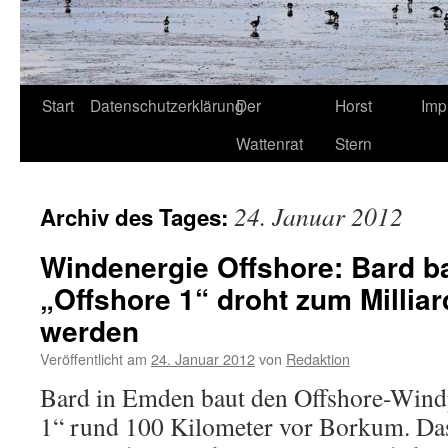
Start
Datenschutzerklärung
Der
Horst
Imp
Wattenrat
Stern
24. Januar 2012
Archiv des Tages:
Windenergie Offshore: Bard b
„Offshore 1“ droht zum Millia
werden
Veröffentlicht am
24. Januar 2012
von
Redaktion
Bard in Emden baut den Offshore-Win
1“ rund 100 Kilometer vor Borkum. Das 