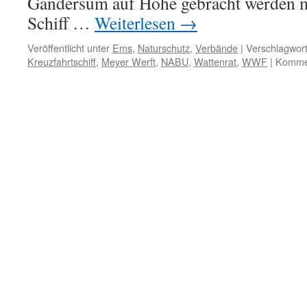
Gandersum auf Höhe gebracht werden m
Schiff …
Weiterlesen
→
Veröffentlicht unter
Ems
,
Naturschutz
,
Verbände
|
Verschlagwort
Kreuzfahrtschiff
,
Meyer Werft
,
NABU
,
Wattenrat
,
WWF
|
Kommen