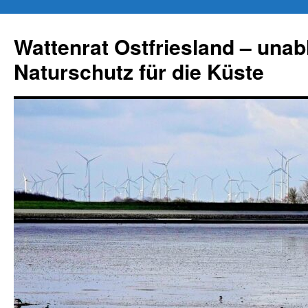
Zum
Inhalt
Wattenrat Ostfriesland – una
springen
Naturschutz für die Küste