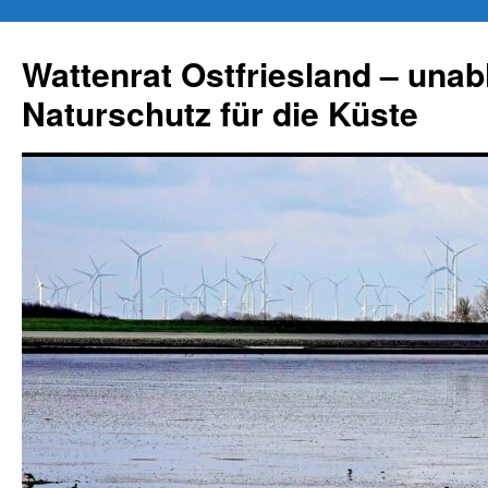
Zum
Inhalt
Wattenrat Ostfriesland – una
springen
Naturschutz für die Küste