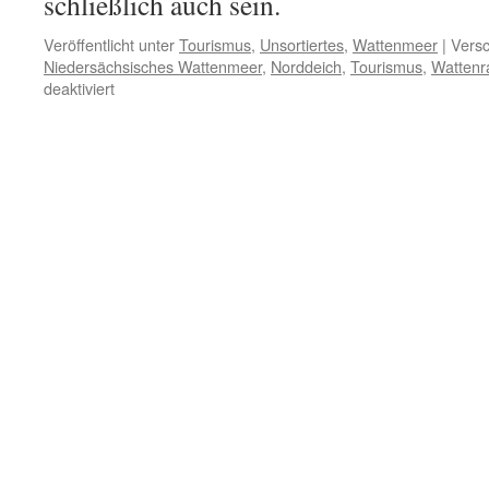
schließlich auch sein.
Veröffentlicht unter
Tourismus
,
Unsortiertes
,
Wattenmeer
|
Versc
Niedersächsisches Wattenmeer
,
Norddeich
,
Tourismus
,
Wattenr
für
deaktiviert
„Weltnaturerbe“
Wattenmeer
in
Norddeich:
Hunde
links,
Drachen
rechts