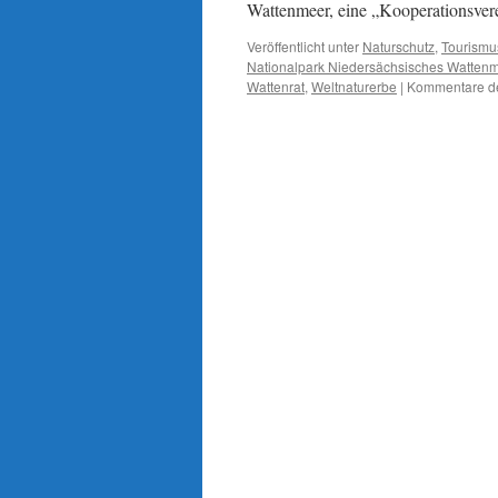
Wattenmeer, eine „Kooperationsve
Veröffentlicht unter
Naturschutz
,
Tourismu
Nationalpark Niedersächsisches Watten
Wattenrat
,
Weltnaturerbe
|
Kommentare de