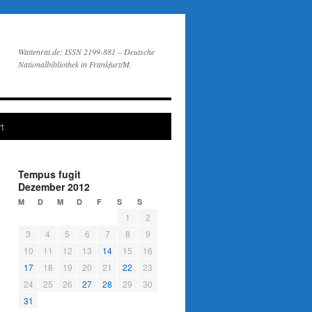
Wattenrat.de: ISSN 2199-881 – Deutsche
Nationalbibliothek in Frankfurt/M.
t
Tempus fugit
Dezember 2012
M
D
M
D
F
S
S
1
2
3
4
5
6
7
8
9
10
11
12
13
14
15
16
17
18
19
20
21
22
23
24
25
26
27
28
29
30
31