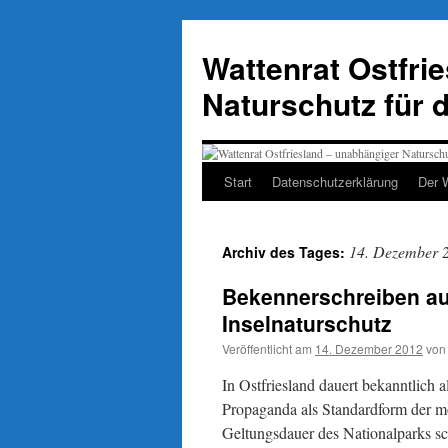
Zum
Inhalt
Wattenrat Ostfri
springen
Naturschutz für 
Start
Datenschutzerklärung
Der 
14. Dezember 
Archiv des Tages:
Bekennerschreiben au
Inselnaturschutz
Veröffentlicht am
14. Dezember 2012
von
In Ostfriesland dauert bekanntlich 
Propaganda als Standardform der m
Geltungsdauer des Nationalparks sc