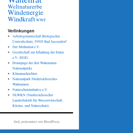
Weltnaturerbe
Windenergie
Windkraft
WWF
Verlinkungen
Arbeitsgemeinschaft Biologischer
Umweltschutz, 59505 Bad Sassendorf
Der Mellumrat e.V.
Gesellschaft zur Erhaltung der Eulen
e.V. (EGE)
Homepage der drei Wattenmeer-
Nationalparke
Klimanachrichten
Nationalpark Niedersächsisches
Wattenmeer
Naturschutzinitiative e.V.
NLWKN (Niedersächsischer
Landesbetrieb für Wasserwirtschaft,
Küsten- und Naturschutz)
Stolz präsentiert von WordPress.