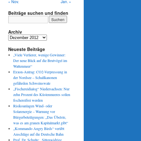
« Nov.
Jan. »
Beiträge suchen und finden
Archiv
Archiv
Neueste Beiträge
„Viele Verlierer, wenige Gewinner:
Der neue Blick auf die Brutvögel im
Wattenmeer“
Exxon-Antrag: CO2-Verpressung in
der Nordsee – Schallkanonen
gefährden Schweinswale
„Fischereidialog“ Niedersachsen: Nur
zehn Prozent des Küstenmeeres sollen
fischereifrei werden
Risikoanlagen Wind- oder
Solarenergie – Warnung vor
Bürgerbeteiligungen: „Das Übelste,
was es am grauen Kapitalmarkt gibt“
„Kommando Angry Birds“ verübt
Anschläge auf die Deutsche Bahn
Prof. Dr. Schulte: „Sittenwidrige