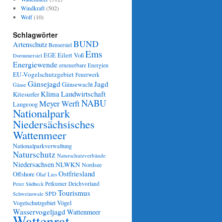
Windkraft
(502)
Wolf
(10)
Schlagwörter
BUND
Artenschutz
Bensersiel
Ems
Eilert Voß
EGE
Dornumersiel
Energiewende
erneuerbare Energien
EU-Vogelschutzgebiet
Feuerwerk
Gänsejagd
Jagd
Gänsewacht
Gänse
Klima
Landwirtschaft
Kitesurfer
NABU
Meyer Werft
Langeoog
Nationalpark
Niedersächsisches
Wattenmeer
Nationalparkverwaltung
Naturschutz
Naturschutzverbände
Niedersachsen
NLWKN
Nordsee
Ostfriesland
Offshore
Olaf Lies
Petkumer Deichvorland
Peter Südbeck
Tourismus
SPD
Schweinswale
Vögel
Vogelschutzgebiet
Wasservogeljagd
Wattenmeer
Wattenrat