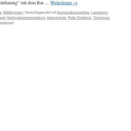
reinbarung“ mit dem Rat …
Weiterlesen
→
s
,
Wattenmeer
|
Verschlagwortet mit
Kooperationsvertrag
,
Langeoog
,
meer
,
Nationalparkverwaltung
,
Naturschutz
,
Peter Südbeck
,
Tourismus
,
für
aktiviert
Bekennerschreiben
aus
Langeoog:
Nun
wird
alles
besser
im
Inselnaturschutz