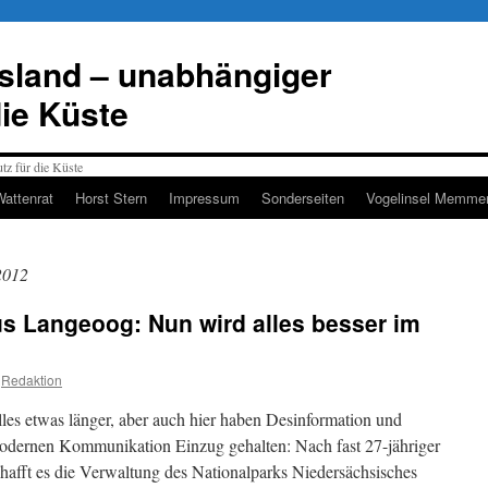
esland – unabhängiger
die Küste
Wattenrat
Horst Stern
Impressum
Sonderseiten
Vogelinsel Memmer
2012
s Langeoog: Nun wird alles besser im
Redaktion
alles etwas länger, aber auch hier haben Desinformation und
odernen Kommunikation Einzug gehalten: Nach fast 27-jähriger
hafft es die Verwaltung des Nationalparks Niedersächsisches