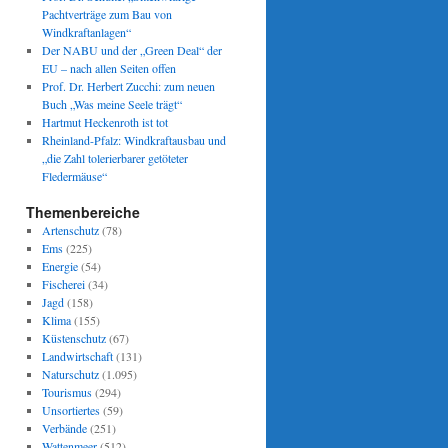
Pachtverträge zum Bau von
Windkraftanlagen“
Der NABU und der „Green Deal“ der
EU – nach allen Seiten offen
Prof. Dr. Herbert Zucchi: zum neuen
Buch „Was meine Seele trägt“
Hartmut Heckenroth ist tot
Rheinland-Pfalz: Windkraftausbau und
„die Zahl tolerierbarer getöteter
Fledermäuse“
Themenbereiche
Artenschutz
(78)
Ems
(225)
Energie
(54)
Fischerei
(34)
Jagd
(158)
Klima
(155)
Küstenschutz
(67)
Landwirtschaft
(131)
Naturschutz
(1.095)
Tourismus
(294)
Unsortiertes
(59)
Verbände
(251)
Wattenmeer
(512)