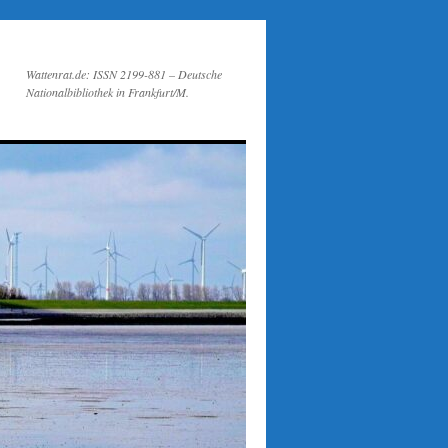
Wattenrat.de: ISSN 2199-881 – Deutsche
Nationalbibliothek in Frankfurt/M.