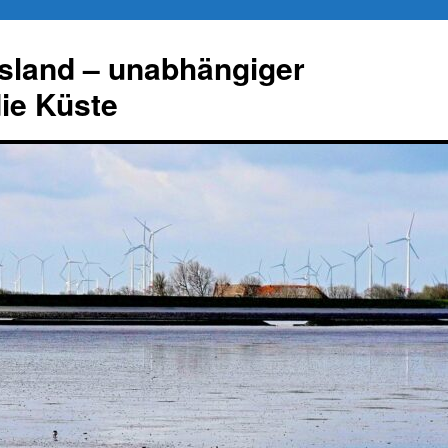
esland – unabhängiger
die Küste