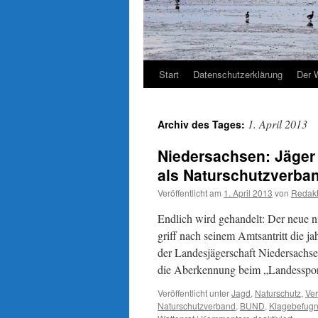
Start
Datenschutzerklärung
Der 
1. April 2013
Archiv des Tages:
Niedersachsen: Jäger
als Naturschutzverba
Veröffentlicht am
1. April 2013
von
Redakt
Endlich wird gehandelt: Der neue n
griff nach seinem Amtsantritt die j
der Landesjägerschaft Niedersachse
die Aberkennung beim „Landesspor
Veröffentlicht unter
Jagd
,
Naturschutz
,
Ve
Naturschutzverband
,
BUND
,
Klagebefugn
für