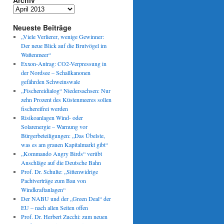
Archiv
Archiv
Neueste Beiträge
„Viele Verlierer, wenige Gewinner:
Der neue Blick auf die Brutvögel im
Wattenmeer“
Exxon-Antrag: CO2-Verpressung in
der Nordsee – Schallkanonen
gefährden Schweinswale
„Fischereidialog“ Niedersachsen: Nur
zehn Prozent des Küstenmeeres sollen
fischereifrei werden
Risikoanlagen Wind- oder
Solarenergie – Warnung vor
Bürgerbeteiligungen: „Das Übelste,
was es am grauen Kapitalmarkt gibt“
„Kommando Angry Birds“ verübt
Anschläge auf die Deutsche Bahn
Prof. Dr. Schulte: „Sittenwidrige
Pachtverträge zum Bau von
Windkraftanlagen“
Der NABU und der „Green Deal“ der
EU – nach allen Seiten offen
Prof. Dr. Herbert Zucchi: zum neuen