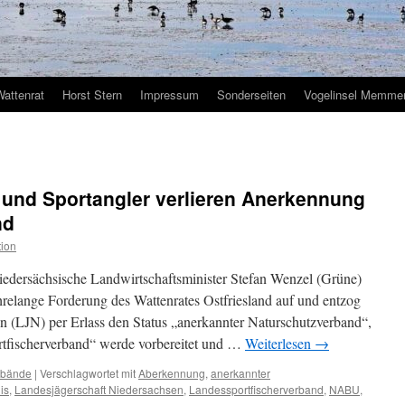
Wattenrat
Horst Stern
Impressum
Sonderseiten
Vogelinsel Memmer
 und Sportangler verlieren Anerkennung
nd
ion
iedersächsische Landwirtschaftsminister Stefan Wenzel (Grüne)
ahrelange Forderung des Wattenrates Ostfriesland auf und entzog
n (LJN) per Erlass den Status „anerkannter Naturschutzverband“,
tfischerverband“ werde vorbereitet und …
Weiterlesen
→
rbände
|
Verschlagwortet mit
Aberkennung
,
anerkannter
is
,
Landesjägerschaft Niedersachsen
,
Landessportfischerverband
,
NABU
,