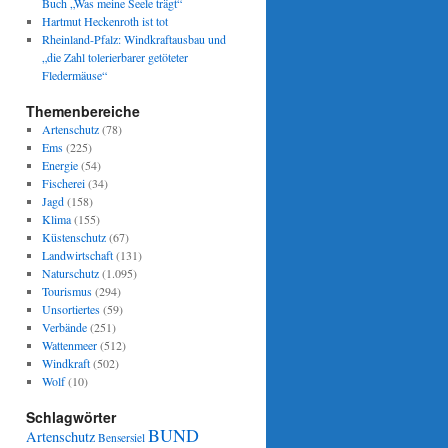
Buch „Was meine Seele trägt“
Hartmut Heckenroth ist tot
Rheinland-Pfalz: Windkraftausbau und
„die Zahl tolerierbarer getöteter
Fledermäuse“
Themenbereiche
Artenschutz
(78)
Ems
(225)
Energie
(54)
Fischerei
(34)
Jagd
(158)
Klima
(155)
Küstenschutz
(67)
Landwirtschaft
(131)
Naturschutz
(1.095)
Tourismus
(294)
Unsortiertes
(59)
Verbände
(251)
Wattenmeer
(512)
Windkraft
(502)
Wolf
(10)
Schlagwörter
BUND
Artenschutz
Bensersiel