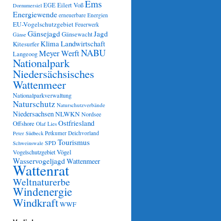
Ems
Eilert Voß
EGE
Dornumersiel
Energiewende
erneuerbare Energien
EU-Vogelschutzgebiet
Feuerwerk
Gänsejagd
Jagd
Gänsewacht
Gänse
Klima
Landwirtschaft
Kitesurfer
NABU
Meyer Werft
Langeoog
Nationalpark
Niedersächsisches
Wattenmeer
Nationalparkverwaltung
Naturschutz
Naturschutzverbände
Niedersachsen
NLWKN
Nordsee
Ostfriesland
Offshore
Olaf Lies
Petkumer Deichvorland
Peter Südbeck
Tourismus
SPD
Schweinswale
Vögel
Vogelschutzgebiet
Wasservogeljagd
Wattenmeer
Wattenrat
Weltnaturerbe
Windenergie
Windkraft
WWF