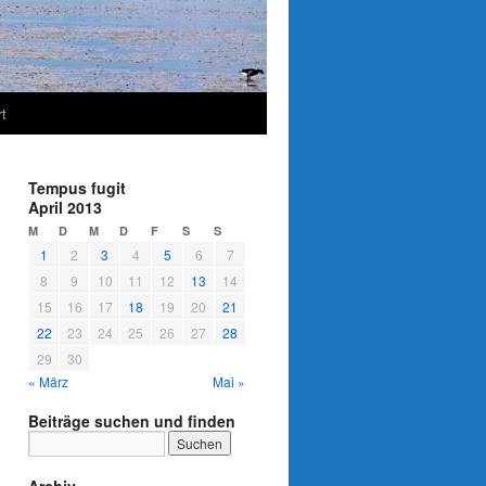
t
Tempus fugit
April 2013
M
D
M
D
F
S
S
1
2
3
4
5
6
7
8
9
10
11
12
13
14
15
16
17
18
19
20
21
22
23
24
25
26
27
28
29
30
« März
Mai »
Beiträge suchen und finden