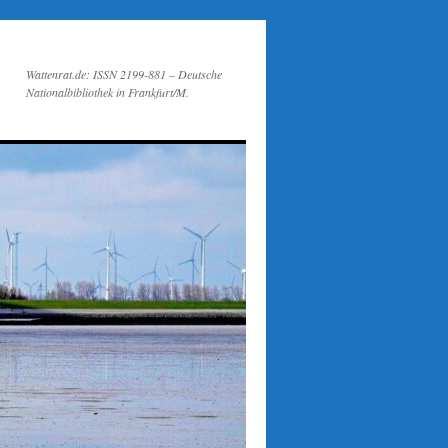
Wattenrat.de: ISSN 2199-881 – Deutsche
Nationalbibliothek in Frankfurt/M.