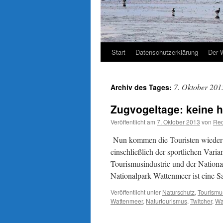
Start
Datenschutzerklärung
Der 
7. Oktober 201
Archiv des Tages:
Zugvogeltage: keine h
Veröffentlicht am
7. Oktober 2013
von
Red
Nun kommen die Touristen wieder 
einschließlich der sportlichen Vari
Tourismusindustrie und der Nation
Nationalpark Wattenmeer ist eine 
Veröffentlicht unter
Naturschutz
,
Tourismu
Wattenmeer
,
Naturtourismus
,
Twitcher
,
Wa