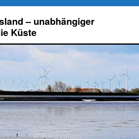
esland – unabhängiger
die Küste