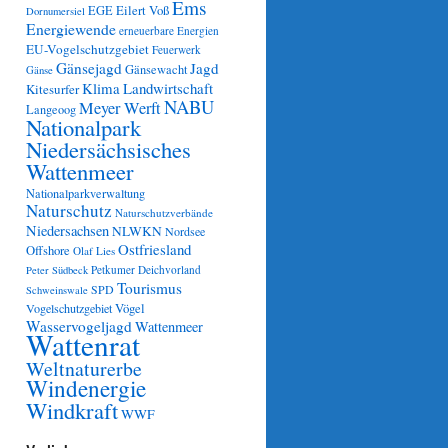
Ems
Eilert Voß
EGE
Dornumersiel
Energiewende
erneuerbare Energien
EU-Vogelschutzgebiet
Feuerwerk
Gänsejagd
Jagd
Gänsewacht
Gänse
Klima
Landwirtschaft
Kitesurfer
NABU
Meyer Werft
Langeoog
Nationalpark
Niedersächsisches
Wattenmeer
Nationalparkverwaltung
Naturschutz
Naturschutzverbände
Niedersachsen
NLWKN
Nordsee
Ostfriesland
Offshore
Olaf Lies
Petkumer Deichvorland
Peter Südbeck
Tourismus
SPD
Schweinswale
Vögel
Vogelschutzgebiet
Wasservogeljagd
Wattenmeer
Wattenrat
Weltnaturerbe
Windenergie
Windkraft
WWF