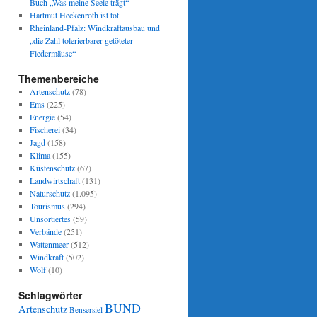
Buch „Was meine Seele trägt“
Hartmut Heckenroth ist tot
Rheinland-Pfalz: Windkraftausbau und
„die Zahl tolerierbarer getöteter
Fledermäuse“
Themenbereiche
Artenschutz
(78)
Ems
(225)
Energie
(54)
Fischerei
(34)
Jagd
(158)
Klima
(155)
Küstenschutz
(67)
Landwirtschaft
(131)
Naturschutz
(1.095)
Tourismus
(294)
Unsortiertes
(59)
Verbände
(251)
Wattenmeer
(512)
Windkraft
(502)
Wolf
(10)
Schlagwörter
BUND
Artenschutz
Bensersiel