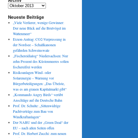
Archiv
Archiv
Neueste Beiträge
„Viele Verlierer, wenige Gewinner:
Der neue Blick auf die Brutvögel im
Wattenmeer“
Exxon-Antrag: CO2-Verpressung in
der Nordsee – Schallkanonen
gefährden Schweinswale
„Fischereidialog“ Niedersachsen: Nur
zehn Prozent des Küstenmeeres sollen
fischereifrei werden
Risikoanlagen Wind- oder
Solarenergie – Warnung vor
Bürgerbeteiligungen: „Das Übelste,
was es am grauen Kapitalmarkt gibt“
„Kommando Angry Birds“ verübt
Anschläge auf die Deutsche Bahn
Prof. Dr. Schulte: „Sittenwidrige
Pachtverträge zum Bau von
Windkraftanlagen“
Der NABU und der „Green Deal“ der
EU – nach allen Seiten offen
Prof. Dr. Herbert Zucchi: zum neuen