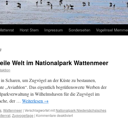
Wattenrat
Horst Stern
Impressum
Sonderseiten
Vogelinsel Memmer
3
eile Welt im Nationalpark Wattenmeer
aktion
in Scharen, um Zugvögel an der Küste zu bestaunen,
ante „Aviathlon“. Das eigentlich begrüßenswerte Werben der
alparkverwaltung in Wilhelmshaven für die Zugvögel im
Sache, der …
Weiterlesen
→
s
,
Wattenmeer
|
Verschlagwortet mit
Nationalpark Niedersächsisches
für
ttenrat
,
Zugvogeltage
|
Kommentare deaktiviert
Zugvogeltage:
keine