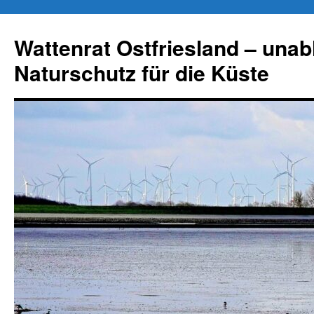
Zum
Inhalt
Wattenrat Ostfriesland – una
springen
Naturschutz für die Küste