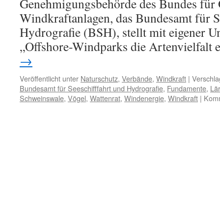
Genehmigungsbehörde des Bundes für 
Windkraftanlagen, das Bundesamt für S
Hydrografie (BSH), stellt mit eigener U
„Offshore-Windparks die Artenvielfalt 
→
Veröffentlicht unter
Naturschutz
,
Verbände
,
Windkraft
|
Verschla
Bundesamt für Seeschifffahrt und Hydrografie
,
Fundamente
,
Lä
Schweinswale
,
Vögel
,
Wattenrat
,
Windenergie
,
Windkraft
|
Komm