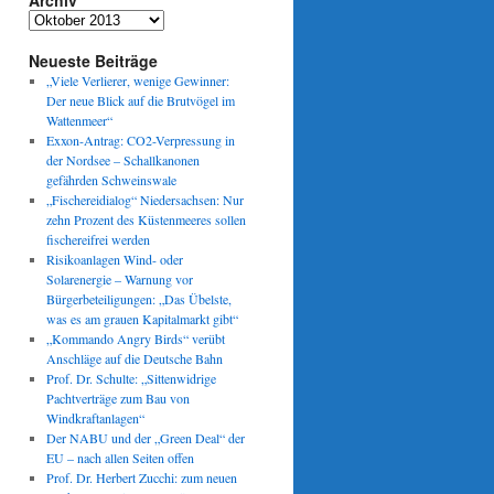
Archiv
Archiv
Neueste Beiträge
„Viele Verlierer, wenige Gewinner:
Der neue Blick auf die Brutvögel im
Wattenmeer“
Exxon-Antrag: CO2-Verpressung in
der Nordsee – Schallkanonen
gefährden Schweinswale
„Fischereidialog“ Niedersachsen: Nur
zehn Prozent des Küstenmeeres sollen
fischereifrei werden
Risikoanlagen Wind- oder
Solarenergie – Warnung vor
Bürgerbeteiligungen: „Das Übelste,
was es am grauen Kapitalmarkt gibt“
„Kommando Angry Birds“ verübt
Anschläge auf die Deutsche Bahn
Prof. Dr. Schulte: „Sittenwidrige
Pachtverträge zum Bau von
Windkraftanlagen“
Der NABU und der „Green Deal“ der
EU – nach allen Seiten offen
Prof. Dr. Herbert Zucchi: zum neuen