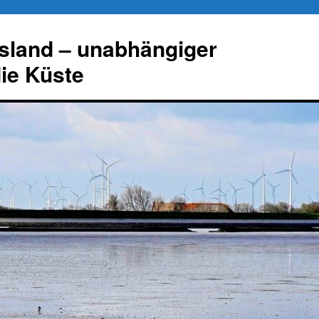
esland – unabhängiger
die Küste