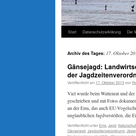
Start
Datenschutzerklärung
Der 
17. Oktober 20
Archiv des Tages:
Gänsejagd: Landwirts
der Jagdzeitenverord
Veröffentlicht am
17. Oktober 2013
von
Re
Viel wurde beim Wattenrat und der
geschrieben und mit Fotos dokumen
an der Ems, das auch EU-Vogelschu
unglaublichen Jagdverstößen, die E
Veröffentlicht unter
Ems
,
Jagd
,
Naturschu
Gänsejagd
,
Jagdzeitenverordnung
,
Jäger