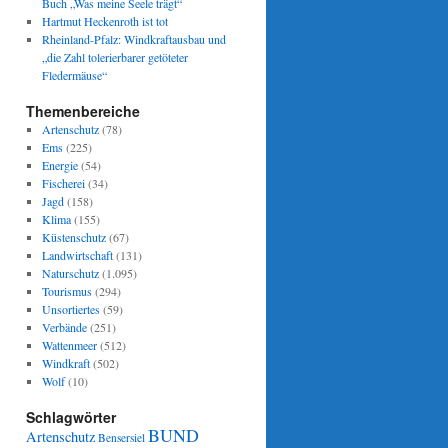
Buch „Was meine Seele trägt“
Hartmut Heckenroth ist tot
Rheinland-Pfalz: Windkraftausbau und
„die Zahl tolerierbarer getöteter
Fledermäuse“
Themenbereiche
Artenschutz
(78)
Ems
(225)
Energie
(54)
Fischerei
(34)
Jagd
(158)
Klima
(155)
Küstenschutz
(67)
Landwirtschaft
(131)
Naturschutz
(1.095)
Tourismus
(294)
Unsortiertes
(59)
Verbände
(251)
Wattenmeer
(512)
Windkraft
(502)
Wolf
(10)
Schlagwörter
BUND
Artenschutz
Bensersiel