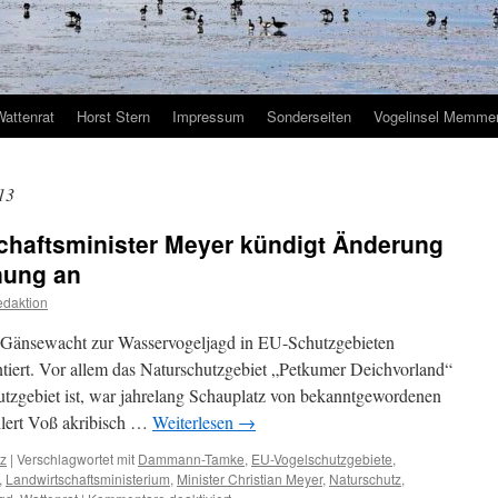
Wattenrat
Horst Stern
Impressum
Sonderseiten
Vogelinsel Memmer
13
chaftsminister Meyer kündigt Änderung
nung an
daktion
 Gänsewacht zur Wasservogeljagd in EU-Schutzgebieten
tiert. Vor allem das Naturschutzgebiet „Petkumer Deichvorland“
tzgebiet ist, war jahrelang Schauplatz von bekanntgewordenen
ilert Voß akribisch …
Weiterlesen
→
tz
|
Verschlagwortet mit
Dammann-Tamke
,
EU-Vogelschutzgebiete
,
,
Landwirtschaftsministerium
,
Minister Christian Meyer
,
Naturschutz
,
für