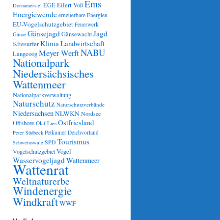
Ems
Eilert Voß
EGE
Dornumersiel
Energiewende
erneuerbare Energien
EU-Vogelschutzgebiet
Feuerwerk
Gänsejagd
Jagd
Gänsewacht
Gänse
Klima
Landwirtschaft
Kitesurfer
NABU
Meyer Werft
Langeoog
Nationalpark
Niedersächsisches
Wattenmeer
Nationalparkverwaltung
Naturschutz
Naturschutzverbände
Niedersachsen
NLWKN
Nordsee
Ostfriesland
Offshore
Olaf Lies
Petkumer Deichvorland
Peter Südbeck
Tourismus
SPD
Schweinswale
Vögel
Vogelschutzgebiet
Wasservogeljagd
Wattenmeer
Wattenrat
Weltnaturerbe
Windenergie
Windkraft
WWF