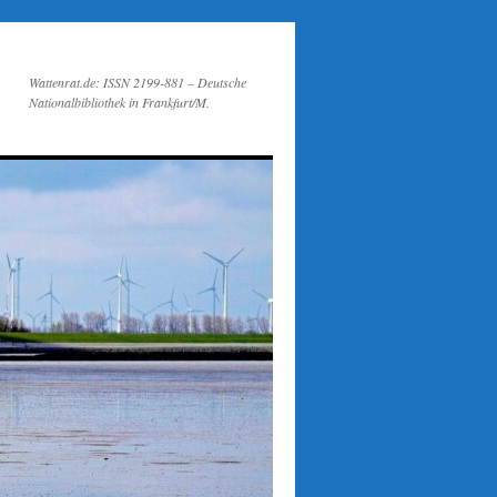
Wattenrat.de: ISSN 2199-881 – Deutsche
Nationalbibliothek in Frankfurt/M.