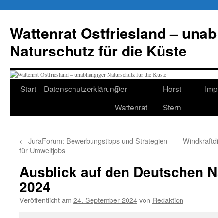
Zum
Inhalt
Wattenrat Ostfriesland – una
springen
Naturschutz für die Küste
Start
Datenschutzerklärung
Der
Horst
Imp
Wattenrat
Stern
←
JuraForum: Bewerbungstipps und Strategien
Windkraftdi
für Umweltjobs
Ausblick auf den Deutschen N
2024
Veröffentlicht am
24. September 2024
von
Redaktion