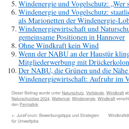
Windenergie und Vogelschutz: „Wer s
Windenergie und Vogelschutz: staatl
als Marionetten der Windenergie-Lo
Windenergiewirtschaft und Natursch
gemeinsame Positionen in Hannover
Ohne Windkraft kein Wind
Wenn der NABU an der Haustür kling
Mitgliederwerbung mit Drückerkolo
Der NABU, die Grünen und die Nähe
Windenergiewirtschaft: Aufruhr im 
Dieser Beitrag wurde unter
Naturschutz
,
Verbände
,
Windkraft
ab
Naturschutztag 2024
,
Wattenrat
,
Windenergie
,
Windkraft
verschl
den
Permalink
.
←
JuraForum: Bewerbungstipps und Strategien
Windkraftdi
für Umweltjobs